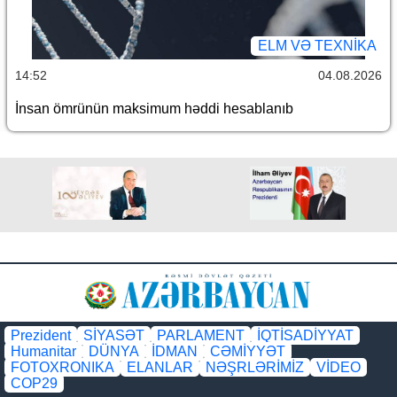
ELM VƏ TEXNIKA
14:52
04.08.2026
İnsan ömrünün maksimum həddi hesablanıb
Prezident
SİYASƏT
PARLAMENT
İQTİSADİYYAT
Humanitar
DÜNYA
İDMAN
CƏMİYYƏT
FOTOXRONIKA
ELANLAR
NƏŞRLƏRİMİZ
VİDEO
COP29