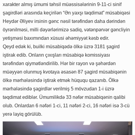
xarakter almış ümumi təhsil müəssisələrinin 9-11-ci sinif
şagirdləri arasında keçirilən “Ən yaxşı təqdimat” müsabiqəsi
Heydər Əliyev irsinin gənc nəsil tərəfindən daha dərindən
öyrənilməsi, milli dəyərlərimizə sadiq, vətənpərvər gəncliyin
yetişməsi baxımından xüsusi əhəmiyyət kəsb edir.
Qeyd edək ki, builki müsabiqədə ölkə üzrə 3181 şagird
iştirak edib. Onların çıxışları müsabiqə komissiyası
tərəfindən qiymətləndirilib. Hər bir rayon və şəhərdən
müəyyən olunmuş kvotaya əsasən 87 şagird müsabiqənin
ölkə mərhələsində iştirak etmək hüququ qazanıb. Ölkə
mərhələsində şagirdlər verilmiş 5 mövzudan 1-i üzrə
təqdimat ediblər. Ümumilikdə 33 nəfər müsabiqənin qalibi
olub. Onlardan 6 nəfəri 1-ci, 11 nəfəri 2-ci, 16 nəfəri isə 3-cü
yerə layiq görülüb.