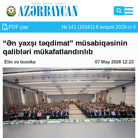
PDF çap
№ 141 (10161) 8 avqust 2026-cı il
“Ən yaxşı təqdimat” müsabiqəsinin
qalibləri mükafatlandırılıb
Elm və texnika
07 May 2026 12:23