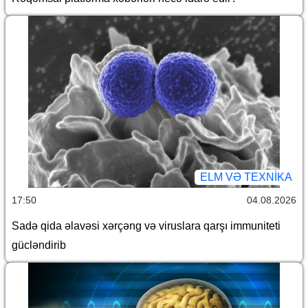
ELM VƏ TEXNIKA
17:50
04.08.2026
Sadə qida əlavəsi xərçəng və viruslara qarşı immuniteti
gücləndirib