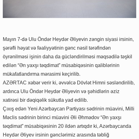
Mayın 7-də Ulu Öndər Heydər Əliyevin zəngin siyasi irsinin,
şərəfli həyat və fəaliyyətinin gənc nəsil tərəfindən
öyrənilməsi işinin daha da gücləndirilməsi məqsədilə təşkil
edilən “Ən yaxşı təqdimat” müsabiqəsinin qaliblərinin
mükafatlandırma mərasimi keçirilib.
AZƏRTAC xəbər verir ki, əvvəlcə Dövlət Himni səsləndirilib,
ardınca Ulu Öndər Heydər Əliyevin və şəhidlərin əziz
xatirəsi bir dəqiqəlik sükutla yad edilib.
Çıxış edən Yeni Azərbaycan Partiyası sədrinin müavini, Milli
Məclis sədrinin birinci müavini Əli Əhmədov “Ən yaxşı
təqdimat” müsabiqəsinin 20 ildən artıqdır ki, Azərbaycanda
Heydər Əliyev irsinin gənclərimiz arasında təbliğ