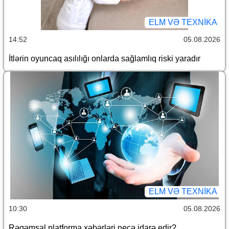
ELM VƏ TEXNIKA
14:52
05.08.2026
İtlərin oyuncaq asılılığı onlarda sağlamlıq riski yaradır
ELM VƏ TEXNIKA
10:30
05.08.2026
Rəqəmsal platforma xəbərləri necə idarə edir?