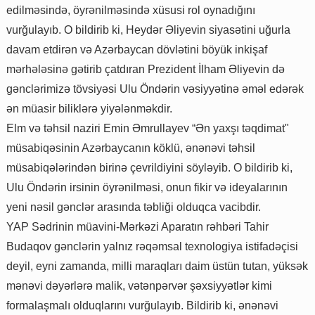
edilməsində, öyrənilməsində xüsusi rol oynadığını
vurğulayıb. O bildirib ki, Heydər Əliyevin siyasətini uğurla
davam etdirən və Azərbaycan dövlətini böyük inkişaf
mərhələsinə gətirib çatdıran Prezident İlham Əliyevin də
gənclərimizə tövsiyəsi Ulu Öndərin vəsiyyətinə əməl edərək
ən müasir biliklərə yiyələnməkdir.
Elm və təhsil naziri Emin Əmrullayev “Ən yaxşı təqdimat"
müsabiqəsinin Azərbaycanın köklü, ənənəvi təhsil
müsabiqələrindən birinə çevrildiyini söyləyib. O bildirib ki,
Ulu Öndərin irsinin öyrənilməsi, onun fikir və ideyalarının
yeni nəsil gənclər arasında təbliği olduqca vacibdir.
YAP Sədrinin müavini-Mərkəzi Aparatın rəhbəri Tahir
Budaqov gənclərin yalnız rəqəmsal texnologiya istifadəçisi
deyil, eyni zamanda, milli maraqları daim üstün tutan, yüksək
mənəvi dəyərlərə malik, vətənpərvər şəxsiyyətlər kimi
formalaşmalı olduqlarını vurğulayıb. Bildirib ki, ənənəvi