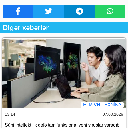
Digər xəbərlər
ELM VƏ TEXNIKA
13:14
07.08.2026
Süni intellekt ilk dəfə tam funksional yeni viruslar yaradıb