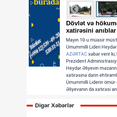
Dövlət və hökumə
xatirəsini anıblar
Mayın 10-u müasir müstə
Ümummilli Lideri Heydər
AZƏRTAC
xəbər verir ki,
Prezident Administrasiy
Heydər Əliyevin məzarını
xatirəsinə dərin ehtiramlar
Ümummilli Liderin ömür-
Əliyevanın da xatirəsi an
Digər Xəbərlər