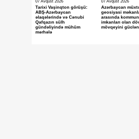
07 Avqust 2026
07 Avqust 2026
Tarixi Vaşinqton görüşü:
Azərbaycan müxtə
ABŞ-Azərbaycan
geosiyasi məkanl
əlaqələrində və Cənubi
arasında kommun
Qafqazın sülh
imkanları olan dö
gündəliyində mühüm
mövqeyini güclən
mərhələ