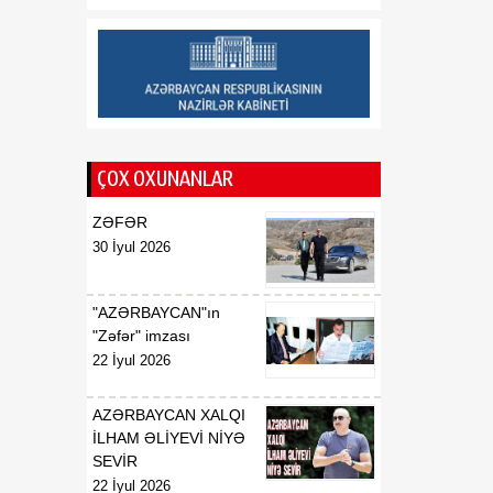
Təşkilat Komitəsinin
yaradılması haqqında
01:04
"Azərbaycan
08 Avqust
Respublikasının Elm və
Təhsil Nazirliyi ilə
Tacikistan Respublikasının
ÇOX OXUNANLAR
Təhsil və Elm Nazirliyi
arasında illik təhsil
ZƏFƏR
kvotalarının qarşılıqlı
30 İyul 2026
ayrılması haqqında
Saziş"in təsdiq edilməsi
barədə
"AZƏRBAYCAN"ın
"Zəfər" imzası
00:57
BİLDİRİŞ
22 İyul 2026
08 Avqust
18:53
Tatyana Poloskova:
AZƏRBAYCAN XALQI
07 Avqust
Azərbaycanın xarici
İLHAM ƏLİYEVİ NİYƏ
siyasətinin əsasında milli
SEVİR
maraqların qorunması
22 İyul 2026