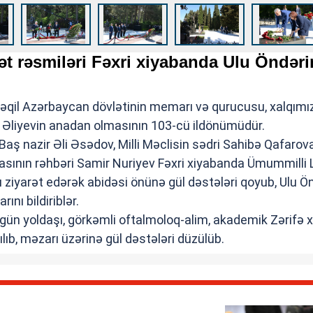
t rəsmiləri Fəxri xiyabanda Ulu Öndəri
qil Azərbaycan dövlətinin memarı və qurucusu, xalqımı
 Əliyevin anadan olmasının 103-cü ildönümüdür.
 Baş nazir Əli Əsədov, Milli Məclisin sədri Sahibə Qafarova
asının rəhbəri Samir Nuriyev Fəxri xiyabanda Ümummilli 
 ziyarət edərək abidəsi önünə gül dəstələri qoyub, Ulu Ö
ını bildiriblər.
gün yoldaşı, görkəmli oftalmoloq-alim, akademik Zərifə 
ılıb, məzarı üzərinə gül dəstələri düzülüb.