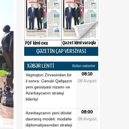
Qəzet kimi vərəqlə
PDF kimi oxu
QƏZETİN ÇAP VERSİYASI
XƏBƏR LENTİ
Bütün xəbərlər
08:10
Vaşinqton Zirvəsindən bir
08 Avqust
il sonra: Cənubi Qafqazın
yeni geosiyasi nizamı və
Azərbaycanın strateji
liderliyi
08:00
Azərbaycanın yeni dövlət
08 Avqust
davranış modeli: müdafiə
diplomatiyasından strateji