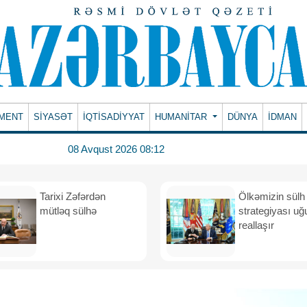
MENT
SİYASƏT
İQTİSADİYYAT
HUMANITAR
DÜNYA
İDMAN
08 Avqust 2026 08:12
Tarixi Zəfərdən
Ölkəmizin sülh
mütləq sülhə
strategiyası uğ
reallaşır