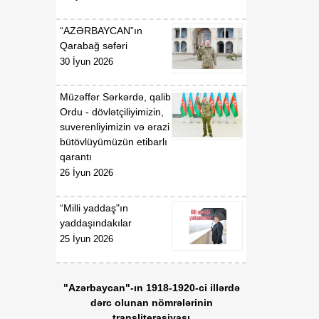
dayanır
“AZƏRBAYCAN”ın
18:23
Vaşinqton razılaşması
Qarabağ səfəri
07 Avqust
Azərbaycan
30 İyun 2026
diplomatiyasının növbəti
zəfəri idi
Müzəffər Sərkərdə, qalib
Ordu - dövlətçiliyimizin,
18:22
Tarixi Vaşinqton görüşü:
suverenliyimizin və ərazi
07 Avqust
ABŞ-Azərbaycan
bütövlüyümüzün etibarlı
əlaqələrində və Cənubi
qarantı
Qafqazın sülh
26 İyun 2026
gündəliyində mühüm
mərhələ
“Milli yaddaş"ın
yaddaşındakılar
18:20
Xarici ölkələrin informasiya
25 İyun 2026
07 Avqust
şəbəkələrinə hücumlar
edən şəxslər saxlanılıblar
"Azərbaycan"-ın 1918-1920-ci illərdə
18:18
Heyvan kəsimi
dərc olunan nömrələrinin
07 Avqust
məntəqələrində
transliterasiyası