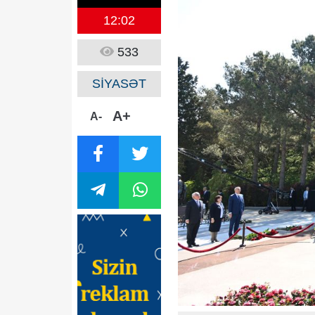
12:02
533
SİYASƏT
A+
A-