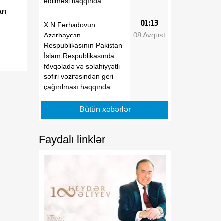
edilməsi haqqında
rı
01:13
X.N.Fərhadovun
08 Avqust
Azərbaycan
Respublikasının Pakistan
İslam Respublikasında
fövqəladə və səlahiyyətli
səfiri vəzifəsindən geri
çağırılması haqqında
Bütün xəbərlər
01:13
"Dövlət qulluğu haqqında"
08 Avqust
və "Media haqqında"
Azərbaycan
Faydalı linklər
Respublikasının
qanunlarında dəyişiklik
edilməsi barədə
01:11
"Media Reyestrinin
08 Avqust
aparılması Qaydaları"nın
təsdiq edilməsi haqqında"
Azərbaycan Respublikası