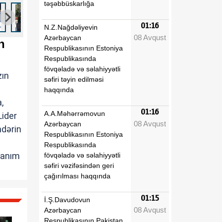
təşəbbüskarlığa
01:16
N.Z.Nağdəliyevin
08 Avqust
Azərbaycan
n
Respublikasının Estoniya
Respublikasında
fövqəladə və səlahiyyətli
zın
səfiri təyin edilməsi
haqqında
,
01:16
A.A.Məhərrəmovun
Lider
08 Avqust
Azərbaycan
ndərin
Respublikasının Estoniya
Respublikasında
xanım
fövqəladə və səlahiyyətli
səfiri vəzifəsindən geri
çağırılması haqqında
01:15
İ.Ş.Davudovun
08 Avqust
Azərbaycan
Respublikasının Pakistan