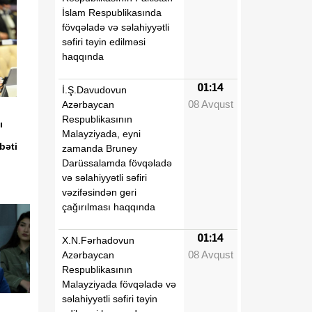
İslam Respublikasında
fövqəladə və səlahiyyətli
səfiri təyin edilməsi
haqqında
01:14
İ.Ş.Davudovun
08 Avqust
Azərbaycan
Respublikasının
ı
Malayziyada, eyni
bəti
zamanda Bruney
Darüssalamda fövqəladə
və səlahiyyətli səfiri
vəzifəsindən geri
çağırılması haqqında
01:14
X.N.Fərhadovun
08 Avqust
Azərbaycan
Respublikasının
Malayziyada fövqəladə və
səlahiyyətli səfiri təyin