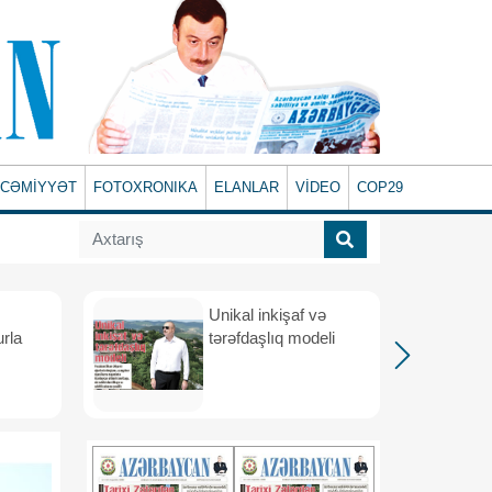
CƏMİYYƏT
FOTOXRONIKA
ELANLAR
VİDEO
COP29
Unikal inkişaf və
urla
tərəfdaşlıq modeli