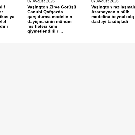
07 Avqust 2026
07 Avqust 2026
lif
Vaşinqton Zirvə Görüşü
Vaşinqton razılaşmala
ar
Cənubi Qafqazda
Azərbaycanın sülh
ikasiya
qarşıdurma modelinin
modelinə beynəlxalq
vlət
dəyişməsinin mühüm
dəstəyi təsdiqlədi
dirir
mərhələsi kimi
qiymətləndirilir ...