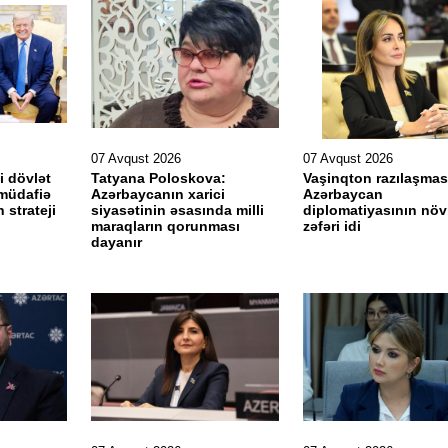
07 Avqust 2026
07 Avqust 2026
i dövlət
Tatyana Poloskova:
Vaşinqton razılaşmas
 müdafiə
Azərbaycanın xarici
Azərbaycan
 strateji
siyasətinin əsasında milli
diplomatiyasının növ
maraqların qorunması
zəfəri idi
dayanır