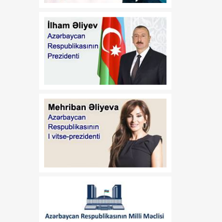
Prezidentinin 2022-ci il 26
sentyabr tarixli 1846
nömrəli Fərmanında
dəyişiklik edilməsi barədə
01:09
"Dövlət qulluğu
08 Avqust
haqqında"və "Media
haqqında" Azərbaycan
Respublikasının
qanunlarında dəyişiklik
edilməsi barədə"
Azərbaycan
Respublikasının 2026-cı il
14 iyul tarixli 449-VIIQD
nömrəli Qanununun tətbiqi
və bununla əlaqədar bəzi
məsələlərin tənzimlənməsi
haqqında
01:06
Azərbaycan Beynəlxalq
08 Avqust
İnvestisiya Forumunun