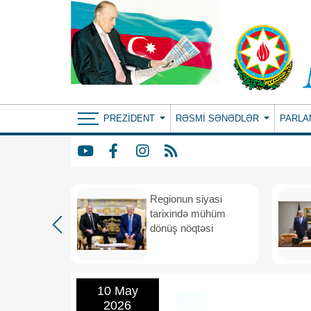
PREZIDENT
RƏSMI SƏNƏDLƏR
PARLA
etimada
Regionun siyasi
rateji
tarixində mühüm
dönüş nöqtəsi
10 May
2026