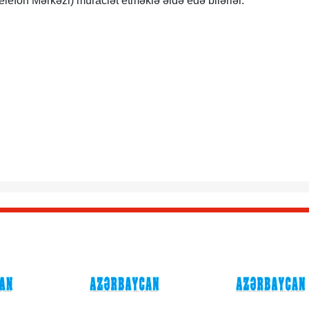
elefon Mərkəzi) müraciət etməklə əldə edə bilərlər.