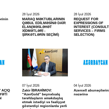
28 İyul 2026
28 İyul 2026
ərinin
MARAQ MƏKTUBLARININ
REQUEST FOR
QƏBUL EDİLMƏSİNƏ DAİR
EXPRESSIONS OF
ELAN(MƏSLƏHƏT
INTEREST (CONSULT
XİDMƏTLƏRİ -
SERVICES – FIRMS
ŞİRKƏTLƏRİN SEÇİMİ)
SELECTION)
07 İyul 2026
04 İyul 2026
 AÇIQ
Zakir İBRAHİMOV:
Azercell abunəçilərin
YƏTİ
“AzerGold” beynəlxalq
nəzərinə
N
tərəfdaşların əməkdaşlıq
etmək istədiyi və fəaliyyət
göstərdiyi regionlarda yerli