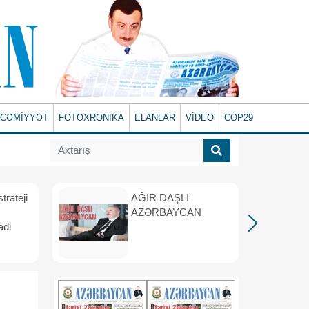
CƏMİYYƏT
FOTOXRONIKA
ELANLAR
VİDEO
COP29
rateji
AĞIR DAŞLI
AZƏRBAYCAN
adi