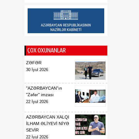
Saziş"in təsdiq edilməsi
barədə
00:57
BİLDİRİŞ
08 Avqust
18:53
Tatyana Poloskova:
07 Avqust
Azərbaycanın xarici
ÇOX OXUNANLAR
siyasətinin əsasında milli
maraqların qorunması
ZƏFƏR
dayanır
30 İyul 2026
18:23
Vaşinqton razılaşması
07 Avqust
Azərbaycan
"AZƏRBAYCAN"ın
diplomatiyasının növbəti
"Zəfər" imzası
zəfəri idi
22 İyul 2026
18:22
Tarixi Vaşinqton görüşü:
AZƏRBAYCAN XALQI
07 Avqust
ABŞ-Azərbaycan
İLHAM ƏLİYEVİ NİYƏ
əlaqələrində və Cənubi
SEVİR
Qafqazın sülh
22 İyul 2026