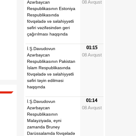
08 Avqust
Azərbaycan
Respublikasının Estoniya
Respublikasında
fövqəladə və səlahiyyətli
səfiri vəzifəsindən geri
çağırılması haqqında
01:15
İ.Ş.Davudovun
08 Avqust
Azərbaycan
Respublikasının Pakistan
İslam Respublikasında
fövqəladə və səlahiyyətli
səfiri təyin edilməsi
haqqında
01:14
İ.Ş.Davudovun
08 Avqust
Azərbaycan
Respublikasının
Malayziyada, eyni
zamanda Bruney
Darüssalamda fövqəladə