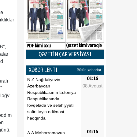
lə
kliklər
Qəzet kimi vərəqlə
PDF kimi oxu
B",
alar
QƏZETİN ÇAP VERSİYASI
ud
XƏBƏR LENTİ
Bütün xəbərlər
01:16
N.Z.Nağdəliyevin
ralı
08 Avqust
Azərbaycan
"
Respublikasının Estoniya
 ləğv
Respublikasında
fövqəladə və səlahiyyətli
səfiri təyin edilməsi
təqdim
haqqında
ən
günü,
01:16
A.A.Məhərrəmovun