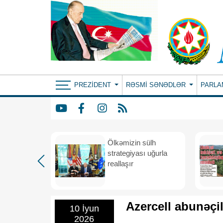
PREZIDENT
RƏSMI SƏNƏDLƏR
PARLA
rdən
Ölkəmizin sülh
hə
strategiyası uğurla
reallaşır
Azercell abunəçil
10 İyun
2026