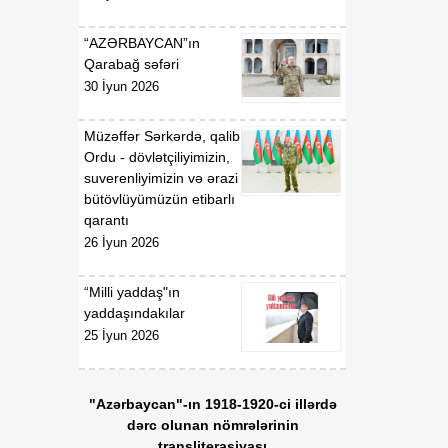
gündəliyində mühüm
mərhələ
“AZƏRBAYCAN”ın
Qarabağ səfəri
18:20
Xarici ölkələrin informasiya
30 İyun 2026
07 Avqust
şəbəkələrinə hücumlar
edən şəxslər saxlanılıblar
Müzəffər Sərkərdə, qalib
Ordu - dövlətçiliyimizin,
18:18
Heyvan kəsimi
suverenliyimizin və ərazi
07 Avqust
məntəqələrində
bütövlüyümüzün etibarlı
monitorinqlər aparılıb
qarantı
26 İyun 2026
18:00
Professor: Süni
07 Avqust
texnologiyalar dilin
“Milli yaddaş"ın
qarşısında aciz qala bilər
yaddaşındakılar
25 İyun 2026
17:55
Azərbaycan müxtəlif
07 Avqust
geosiyasi məkanlar
arasında kommunikasiya
"Azərbaycan"-ın 1918-1920-ci illərdə
imkanları olan dövlət
dərc olunan nömrələrinin
mövqeyini gücləndirir
transliterasiyası