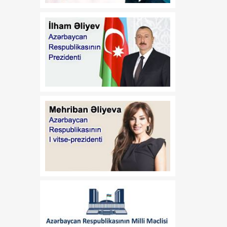
Azərbaycan
Respublikasının 2026-cı il
14 iyul tarixli 449-VIIQD
nömrəli Qanununun tətbiqi
və bununla əlaqədar bəzi
məsələlərin tənzimlənməsi
haqqında
01:06
Azərbaycan Beynəlxalq
08 Avqust
İnvestisiya Forumunun
Təşkilat Komitəsinin
yaradılması haqqında
01:04
"Azərbaycan
08 Avqust
Respublikasının Elm və
Təhsil Nazirliyi ilə
Tacikistan Respublikasının
Təhsil və Elm Nazirliyi
arasında illik təhsil
kvotalarının qarşılıqlı
ayrılması haqqında