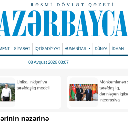
MENT
SİYASƏT
İQTİSADİYYAT
HUMANITAR
DÜNYA
İDMAN
08 Avqust 2026 03:07
Unikal inkişaf və
Möhkəmlənən st
tərəfdaşlıq modeli
tərəfdaşlıq,
dərinləşən iqtis
inteqrasiya
ərinin nəzərinə