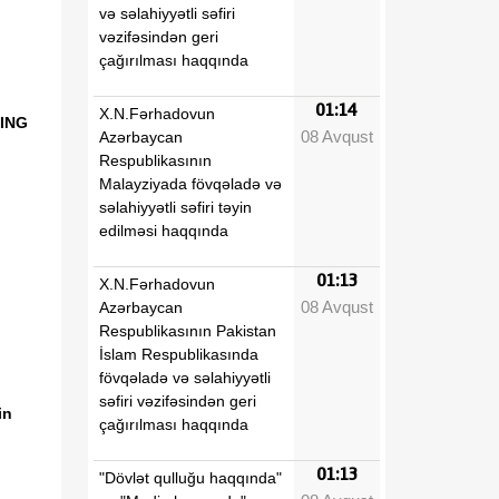
və səlahiyyətli səfiri
vəzifəsindən geri
çağırılması haqqında
01:14
X.N.Fərhadovun
ING
08 Avqust
Azərbaycan
Respublikasının
Malayziyada fövqəladə və
səlahiyyətli səfiri təyin
edilməsi haqqında
01:13
X.N.Fərhadovun
08 Avqust
Azərbaycan
Respublikasının Pakistan
İslam Respublikasında
fövqəladə və səlahiyyətli
səfiri vəzifəsindən geri
in
çağırılması haqqında
01:13
"Dövlət qulluğu haqqında"