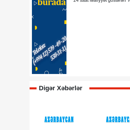
24 saat fəaliyyət göstərən T
Digər Xəbərlər