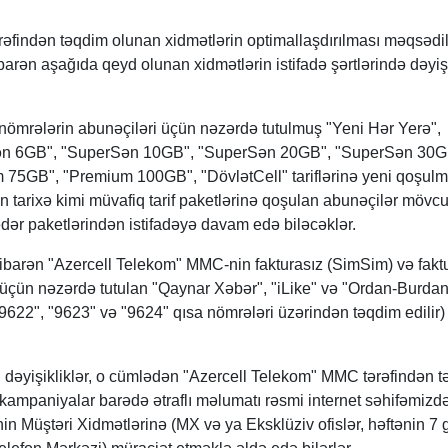
əfindən təqdim olunan xidmətlərin optimallaşdırılması məqsədi
ibarən aşağıda qeyd olunan xidmətlərin istifadə şərtlərində dəyişi
d nömrələrin abunəçiləri üçün nəzərdə tutulmuş "Yeni Hər Yerə",
n 6GB", "SuperSən 10GB", "SuperSən 20GB", "SuperSən 30G
75GB", "Premium 100GB", "DövlətCell" tariflərinə yeni qoşulm
 tarixə kimi müvafiq tarif paketlərinə qoşulan abunəçilər mövc
ədər paketlərindən istifadəyə davam edə biləcəklər.
etibarən "Azercell Telekom" MMC-nin fakturasız (SimSim) və faktu
 üçün nəzərdə tutulan "Qaynar Xəbər", "iLike" və "Ordan-Burdan
"9622", "9623" və "9624" qısa nömrələri üzərindən təqdim edilir)
n dəyişikliklər, o cümlədən "Azercell Telekom" MMC tərəfindən 
ə kampaniyalar barədə ətraflı məlumatı rəsmi internet səhifəmizd
n Müştəri Xidmətlərinə (MX və ya Eksklüziv ofislər, həftənin 7 