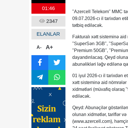
01:46
"Azercell Telekom" MMC tər
09.07.2026-cı il tarixdən et
2347
tətbiq ediləcək.
ELANLAR
Fakturalı xətt sisteminə ai
"SuperSən 3GB", "SuperSə
A+
A-
"Premium 50GB", "Premium 
dayandırılacaq. Qeyd olunan
abunəlikləri ləğv edilənə q
01 iyul 2026-cı il tarixdən 
xətt sisteminə aid nömrələr
xidmətləri (müvafiq olaraq 
ediləcək.
Qeyd: Abunəçilər göstərilə
olunan xidmətlər, tariflər v
(www.azercell.com), həmçini