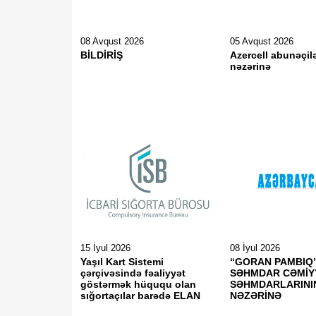
08 Avqust 2026
05 Avqust 2026
BİLDİRİŞ
Azercell abunəçil
nəzərinə
15 İyul 2026
08 İyul 2026
Yaşıl Kart Sistemi
“GORAN PAMBIQ”
çərçivəsində fəaliyyət
SƏHMDAR CƏMİY
göstərmək hüququ olan
SƏHMDARLARINI
sığortaçılar barədə ELAN
NƏZƏRİNƏ