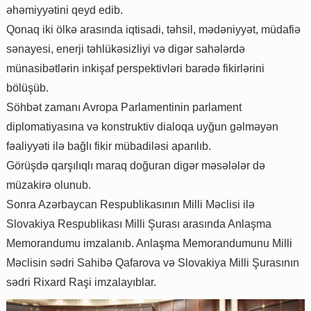
əhəmiyyətini qeyd edib.
Qonaq iki ölkə arasında iqtisadi, təhsil, mədəniyyət, müdafiə
sənayesi, enerji təhlükəsizliyi və digər sahələrdə
münasibətlərin inkişaf perspektivləri barədə fikirlərini
bölüşüb.
Söhbət zamanı Avropa Parlamentinin parlament
diplomatiyasına və konstruktiv dialoqa uyğun gəlməyən
fəaliyyəti ilə bağlı fikir mübadiləsi aparılıb.
Görüşdə qarşılıqlı maraq doğuran digər məsələlər də
müzakirə olunub.
Sonra Azərbaycan Respublikasının Milli Məclisi ilə
Slovakiya Respublikası Milli Şurası arasında Anlaşma
Memorandumu imzalanıb. Anlaşma Memorandumunu Milli
Məclisin sədri Sahibə Qafarova və Slovakiya Milli Şurasının
sədri Rixard Raşi imzalayıblar.