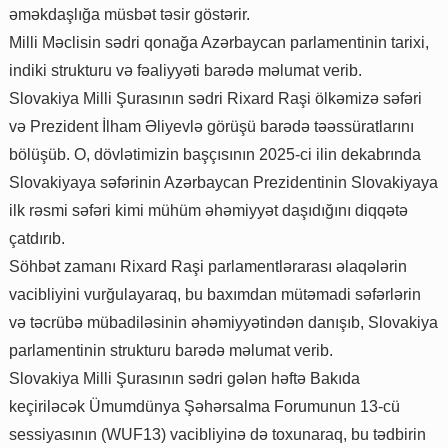
əməkdaşlığa müsbət təsir göstərir.
Milli Məclisin sədri qonağa Azərbaycan parlamentinin tarixi,
indiki strukturu və fəaliyyəti barədə məlumat verib.
Slovakiya Milli Şurasının sədri Rixard Raşi ölkəmizə səfəri
və Prezident İlham Əliyevlə görüşü barədə təəssüratlarını
bölüşüb. O, dövlətimizin başçısının 2025-ci ilin dekabrında
Slovakiyaya səfərinin Azərbaycan Prezidentinin Slovakiyaya
ilk rəsmi səfəri kimi mühüm əhəmiyyət daşıdığını diqqətə
çatdırıb.
Söhbət zamanı Rixard Raşi parlamentlərarası əlaqələrin
vacibliyini vurğulayaraq, bu baxımdan mütəmadi səfərlərin
və təcrübə mübadiləsinin əhəmiyyətindən danışıb, Slovakiya
parlamentinin strukturu barədə məlumat verib.
Slovakiya Milli Şurasının sədri gələn həftə Bakıda
keçiriləcək Ümumdünya Şəhərsalma Forumunun 13-cü
sessiyasının (WUF13) vacibliyinə də toxunaraq, bu tədbirin