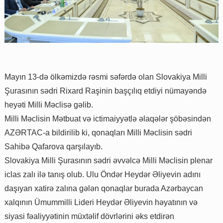
Mayın 13-də ölkəmizdə rəsmi səfərdə olan Slovakiya Milli
Şurasının sədri Rixard Raşinin başçılıq etdiyi nümayəndə
heyəti Milli Məclisə gəlib.
Milli Məclisin Mətbuat və ictimaiyyətlə əlaqələr şöbəsindən
AZƏRTAC-a bildirilib ki, qonaqları Milli Məclisin sədri
Sahibə Qafarova qarşılayıb.
Slovakiya Milli Şurasının sədri əvvəlcə Milli Məclisin plenar
iclas zalı ilə tanış olub. Ulu Öndər Heydər Əliyevin adını
daşıyan xatirə zalına gələn qonaqlar burada Azərbaycan
xalqının Ümummilli Lideri Heydər Əliyevin həyatının və
siyasi fəaliyyətinin müxtəlif dövrlərini əks etdirən