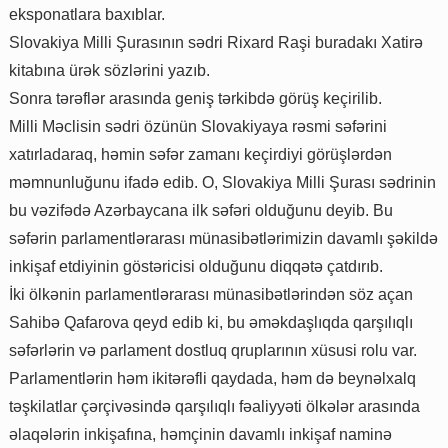
eksponatlara baxıblar.
Slovakiya Milli Şurasının sədri Rixard Raşi buradakı Xatirə
kitabına ürək sözlərini yazıb.
Sonra tərəflər arasında geniş tərkibdə görüş keçirilib.
Milli Məclisin sədri özünün Slovakiyaya rəsmi səfərini
xatırladaraq, həmin səfər zamanı keçirdiyi görüşlərdən
məmnunluğunu ifadə edib. O, Slovakiya Milli Şurası sədrinin
bu vəzifədə Azərbaycana ilk səfəri olduğunu deyib. Bu
səfərin parlamentlərarası münasibətlərimizin davamlı şəkildə
inkişaf etdiyinin göstəricisi olduğunu diqqətə çatdırıb.
İki ölkənin parlamentlərarası münasibətlərindən söz açan
Sahibə Qafarova qeyd edib ki, bu əməkdaşlıqda qarşılıqlı
səfərlərin və parlament dostluq qruplarının xüsusi rolu var.
Parlamentlərin həm ikitərəfli qaydada, həm də beynəlxalq
təşkilatlar çərçivəsində qarşılıqlı fəaliyyəti ölkələr arasında
əlaqələrin inkişafına, həmçinin davamlı inkişaf naminə