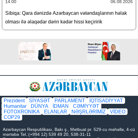
14:00
06.08.2026
Sibiqa: Qara dənizdə Azərbaycan vətəndaşlarının həlak
olması ilə əlaqədar dərin kədər hissi keçiririk
Prezident
SİYASƏT
PARLAMENT
İQTİSADİYYAT
Humanitar
DÜNYA
İDMAN
CƏMİYYƏT
FOTOXRONIKA
ELANLAR
NƏŞRLƏRİMİZ
VİDEO
COP29
Azərbaycan Respublikası, Bakı ş., Mətbuat pr. 529-cu məhəllə, 4-cü
mərtəbə Tel.:(+994 12) 539 49 20, 538-31-11