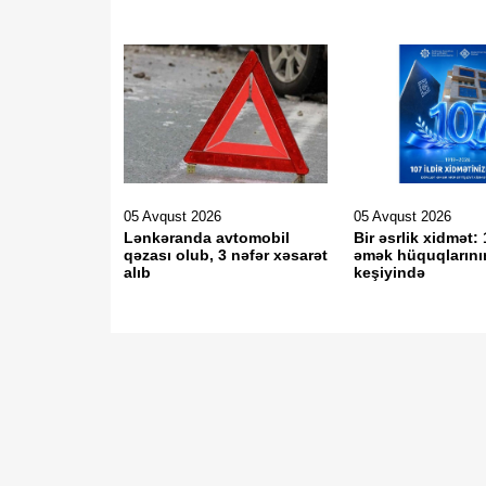
05 Avqust 2026
05 Avqust 2026
Lənkəranda avtomobil
Bir əsrlik xidmət: 
qəzası olub, 3 nəfər xəsarət
əmək hüquqlarını
alıb
keşiyində