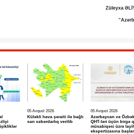
Züleyxa ƏL
“Azər
05 Avqust 2026
05 Avqust 2026
al
Küləkli hava şəraiti ilə bağlı
Azərbaycan və Özbək
zliyi
sarı xəbərdarlıq verilib
QHT-ləri üçün birgə 
işikliklər
müsabiqəsi üzrə layi
ekspertizasına başlan