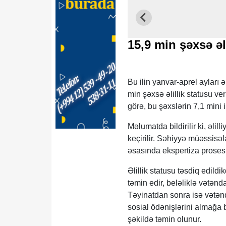
15,9 min şəxsə əl
Bu ilin yanvar-aprel ayları 
min şəxsə əlillik statusu v
görə, bu şəxslərin 7,1 mini ilk
Məlumatda bildirilir ki, əlil
keçirilir. Səhiyyə müəssisə
əsasında ekspertiza prosesi 
Əlillik statusu təsdiq edild
təmin edir, beləliklə vətənd
Təyinatdan sonra isə vətən
sosial ödənişlərini almağa ba
şəkildə təmin olunur.