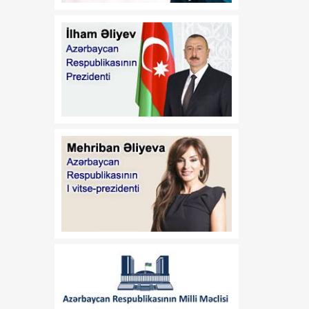
dəyişiklik edilməsi barədə"
2020-ci il 12 may tarixli
1017 nömrəli
fərmanlarında dəyişiklik
edilməsi haqqında
01:57
“İşğaldan azad edilmiş
06 Avqust
ərazilərdə fəaliyyət
göstərən sahibkarların
maliyyə resurslarına çıxış
imkanlarının
genişləndirilməsi
istiqamətində zəruri dövlət
dəstəyinin gücləndirilməsi
və “Azərbaycan
Respublikası adından borc
alınması və zəmanət
verilməsi Qaydası”nın
təsdiq edilməsi haqqında”
Azərbaycan Respublikası
Prezidentinin 2018-ci il 18