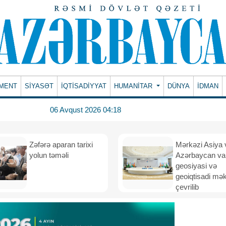
MENT
SİYASƏT
İQTİSADİYYAT
HUMANITAR
DÜNYA
İDMAN
06 Avqust 2026 04:18
Zəfərə aparan tarixi
Mərkəzi Asiya 
yolun təməli
Azərbaycan va
geosiyasi və
geoiqtisadi mə
çevrilib