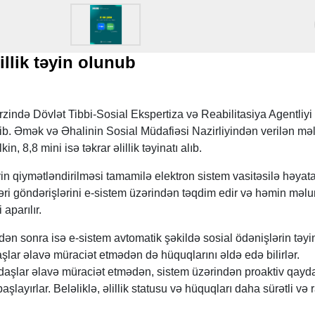
illik təyin olunub
ərzində Dövlət Tibbi-Sosial Ekspertiza və Reabilitasiya Agentliyi
erib. Əmək və Əhalinin Sosial Müdafiəsi Nazirliyindən verilən m
in, 8,8 mini isə təkrar əlillik təyinatı alıb.
liyin qiymətləndirilməsi tamamilə elektron sistem vasitəsilə həyat
ləri göndərişlərini e-sistem üzərindən təqdim edir və həmin məlu
aparılır.
ikdən sonra isə e-sistem avtomatik şəkildə sosial ödənişlərin təyi
aşlar əlavə müraciət etmədən də hüquqlarını əldə edə bilirlər.
daşlar əlavə müraciət etmədən, sistem üzərindən proaktiv qayd
şlayırlar. Beləliklə, əlillik statusu və hüquqları daha sürətli və 