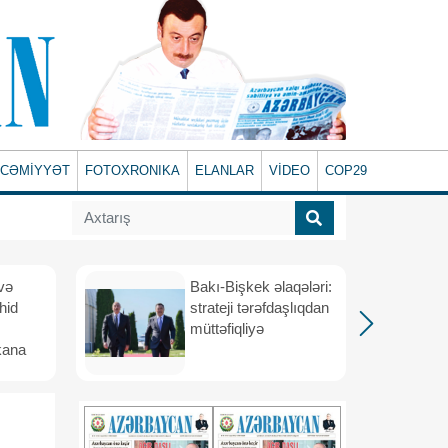
CƏMİYYƏT
FOTOXRONIKA
ELANLAR
VİDEO
COP29
və
Bakı-Bişkek əlaqələri:
hid
strateji tərəfdaşlıqdan
müttəfiqliyə
kana