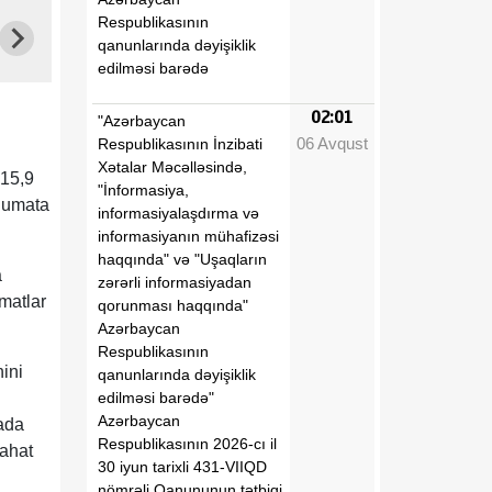
Respublikasının
qanunlarında dəyişiklik
edilməsi barədə
02:01
"Azərbaycan
06 Avqust
Respublikasının İnzibati
Xətalar Məcəlləsində,
 15,9
"İnformasiya,
əlumata
informasiyalaşdırma və
informasiyanın mühafizəsi
haqqında" və "Uşaqların
a
zərərli informasiyadan
matlar
qorunması haqqında"
Azərbaycan
Respublikasının
nini
qanunlarında dəyişiklik
edilməsi barədə"
Azərbaycan
ada
Respublikasının 2026-cı il
rahat
30 iyun tarixli 431-VIIQD
nömrəli Qanununun tətbiqi