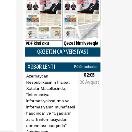
Qəzet kimi vərəqlə
PDF kimi oxu
QƏZETİN ÇAP VERSİYASI
XƏBƏR LENTİ
Bütün xəbərlər
02:03
Azərbaycan
06 Avqust
Respublikasının İnzibati
Xətalar Məcəlləsində,
"İnformasiya,
informasiyalaşdırma və
informasiyanın mühafizəsi
haqqında" və "Uşaqların
zərərli informasiyadan
qorunması haqqında"
Azərbaycan