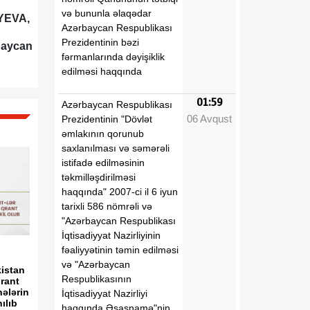
və bununla əlaqədar
İYEVA,
Azərbaycan Respublikası
Prezidentinin bəzi
baycan
fərmanlarında dəyişiklik
edilməsi haqqında
01:59
Azərbaycan Respublikası
06 Avqust
Prezidentinin "Dövlət
əmlakının qorunub
saxlanılması və səmərəli
istifadə edilməsinin
təkmilləşdirilməsi
haqqında" 2007-ci il 6 iyun
tarixli 586 nömrəli və
"Azərbaycan Respublikası
İqtisadiyyat Nazirliyinin
fəaliyyətinin təmin edilməsi
və "Azərbaycan
istan
Respublikasının
qrant
hələrin
İqtisadiyyat Nazirliyi
ılıb
haqqında Əsasnamə"nin