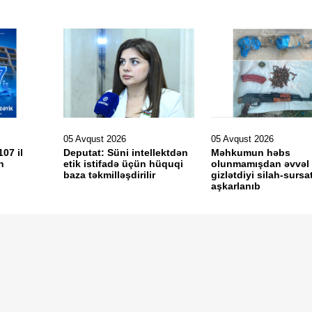
05 Avqust 2026
05 Avqust 2026
107 il
Deputat: Süni intellektdən
Məhkumun həbs
n
etik istifadə üçün hüquqi
olunmamışdan əvvəl
baza təkmilləşdirilir
gizlətdiyi silah-sursa
aşkarlanıb