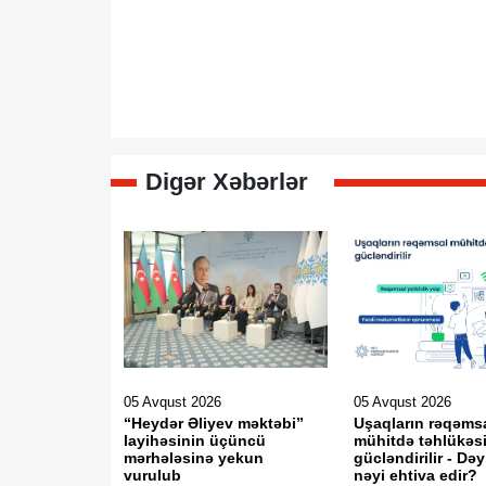
Digər Xəbərlər
05 Avqust 2026
05 Avqust 2026
“Heydər Əliyev məktəbi”
Uşaqların rəqəms
layihəsinin üçüncü
mühitdə təhlükəsi
mərhələsinə yekun
gücləndirilir - Dəy
vurulub
nəyi ehtiva edir?