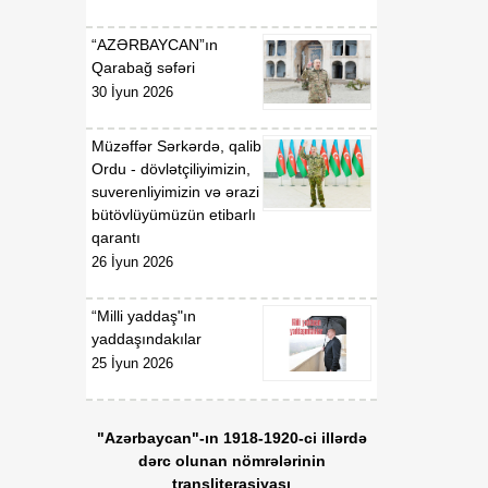
Qaydaları”nın təsdiq
edilməsi haqqında”
“AZƏRBAYCAN”ın
Azərbaycan Respublikası
Qarabağ səfəri
Nazirlər Kabinetinin 2011-
30 İyun 2026
ci il 19 dekabr tarixli 207
nömrəli Qərarında
Müzəffər Sərkərdə, qalib
dəyişiklik edilməsi barədə
Ordu - dövlətçiliyimizin,
suverenliyimizin və ərazi
01:54
Azərbaycan Respublikası
bütövlüyümüzün etibarlı
06 Avqust
Nazirlər Kabinetinin 2020-
qarantı
ci il 6 may tarixli 165
26 İyun 2026
nömrəli Qərarı ilə təsdiq
edilmiş “Verildiyi,
dayandırıldığı, bərpa və
“Milli yaddaş"ın
ya ləğv edildiyi barədə
yaddaşındakılar
Azərbaycan
25 İyun 2026
Respublikasının Dövlət
Gömrük Komitəsinə
məlumat göndərilməli olan
"Azərbaycan"-ın 1918-1920-ci illərdə
lisenziyaların və icazələrin
dərc olunan nömrələrinin
Siyahısı”nda dəyişiklik
transliterasiyası