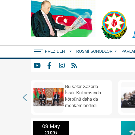
PREZIDENT
RƏSMI SƏNƏDLƏR
PARLA
: ortaq
Bu səfər Xəzərlə
ılıqlı
İssık-Kul arasında
əfiqlik
körpünü daha da
rinə keçir
möhkəmləndirdi
09 May
2026