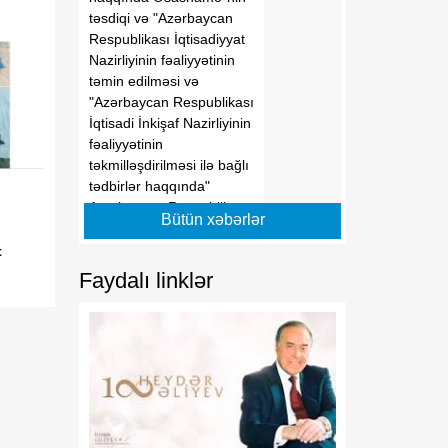
təsdiqi və "Azərbaycan
Respublikası İqtisadiyyat
Nazirliyinin fəaliyyətinin
təmin edilməsi və
"Azərbaycan Respublikası
İqtisadi İnkişaf Nazirliyinin
fəaliyyətinin
təkmilləşdirilməsi ilə bağlı
tədbirlər haqqında"
Azərbaycan Respublikası
Bütün xəbərlər
Prezidentinin 2006-cı il 28
dekabr tarixli 504 nömrəli
t
Fərmanında dəyişikliklər
Faydalı linklər
edilməsi barədə" 2014-cü
il 20 fevral tarixli 111
nömrəli Fərmanında
dəyişiklik edilməsi
haqqında" Azərbaycan
Respublikası Prezidentinin
2019-cu il 30 dekabr tarixli
911 nömrəli Fərmanında