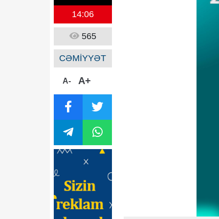
14:06
565
CƏMİYYƏT
A+
A-