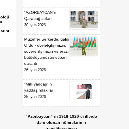
Prezidentinin 2006-cı il 28
dekabr tarixli 504 nömrəli
“AZƏRBAYCAN”ın
Fərmanında dəyişikliklər
oloji
Qarabağ səfəri
edilməsi barədə"
ta
30 İyun 2026
Azərbaycan Respublikası
arını
Prezidentinin 2014-cü il 20
fevral tarixli 111 nömrəli
Müzəffər Sərkərdə, qalib
Fərmanında dəyişiklik
Ordu - dövlətçiliyimizin,
edilməsi haqqında"
suverenliyimizin və ərazi
Azərbaycan Respublikası
bütövlüyümüzün etibarlı
Prezidentinin 2019-cu il 30
qarantı
dekabr tarixli 911 nömrəli
26 İyun 2026
Fərmanında dəyişiklik
edilməsi barədə" 2020-ci il
“Milli yaddaş"ın
12 may tarixli 1017
yaddaşındakılar
nömrəli fərmanlarında
25 İyun 2026
dəyişiklik edilməsi
haqqında
"Azərbaycan"-ın 1918-1920-ci illərdə
00:52
B.Ə.Aslanbəylinin "Şöhrət"
dərc olunan nömrələrinin
07 Avqust
ordeni ilə təltif edilməsi
transliterasiyası