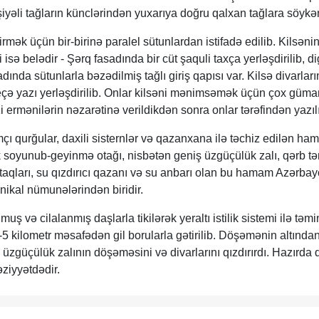
aşiyəli tağların künclərindən yuxarıya doğru qalxan tağlara söykən
rmək üçün bir-birinə paralel sütunlardan istifadə edilib. Kilsənin
sə belədir - Şərq fasadında bir cüt şaquli taxça yerləşdirilib, di
ında sütunlarla bəzədilmiş tağlı giriş qapısı var. Kilsə divarlar
eçə yazı yerləşdirilib. Onlar kilsəni mənimsəmək üçün çox güman
i ermənilərin nəzarətinə verildikdən sonra onlar tərəfindən yazıl
mçı qurğular, daxili sisternlər və qazanxana ilə təchiz edilən h
 soyunub-geyinmə otağı, nisbətən geniş üzgüçülük zalı, qərb tə
 otaqları, su qızdırıcı qazanı və su anbarı olan bu hamam Azərba
ikal nümunələrindən biridir.
 və cilalanmış daşlarla tikilərək yeraltı istilik sistemi ilə təmi
 kilometr məsafədən gil borularla gətirilib. Döşəmənin altında
üzgüçülük zalının döşəməsini və divarlarını qızdırırdı. Hazırda 
ziyyətdədir.