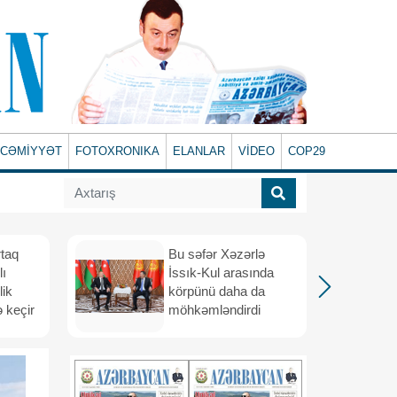
CƏMİYYƏT
FOTOXRONIKA
ELANLAR
VİDEO
COP29
rtaq
Bu səfər Xəzərlə
lı
İssık-Kul arasında
lik
körpünü daha da
 keçir
möhkəmləndirdi