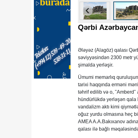
Qərbi Azərbaycan
Ələyəz (Alagöz) qalası Qər
səviyyəsindən 2300 metr yü
şimalda yerləşir.
Ümumi memarlıq quruluşuna 
tarixi haqqında erməni mənb
təhrif edilib və o, "Amberd
hündürlükdə yerləşən qala k
vandalizm aktı kimi qiymətlə
oğuz yurdu olmasına heç bir
AMEA A.A.Bakıxanov adına T
qalası ilə bağlı məqaləsin