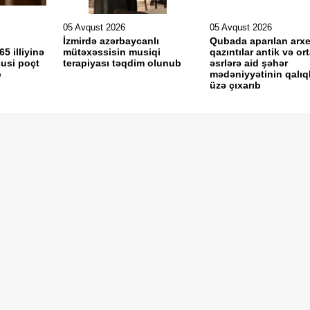
05 Avqust 2026
05 Avqust 2026
İzmirdə azərbaycanlı
Qubada aparılan arxe
65 illiyinə
mütəxəssisin musiqi
qazıntılar antik və or
usi poçt
terapiyası təqdim olunub
əsrlərə aid şəhər
b
mədəniyyətinin qalıql
üzə çıxarıb