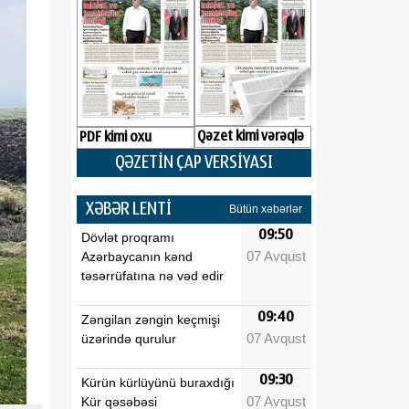
Qəzet kimi vərəqlə
PDF kimi oxu
QƏZETİN ÇAP VERSİYASI
XƏBƏR LENTİ
Bütün xəbərlər
09:50
Dövlət proqramı
07 Avqust
Azərbaycanın kənd
təsərrüfatına nə vəd edir
09:40
Zəngilan zəngin keçmişi
07 Avqust
üzərində qurulur
09:30
Kürün kürlüyünü buraxdığı
07 Avqust
Kür qəsəbəsi