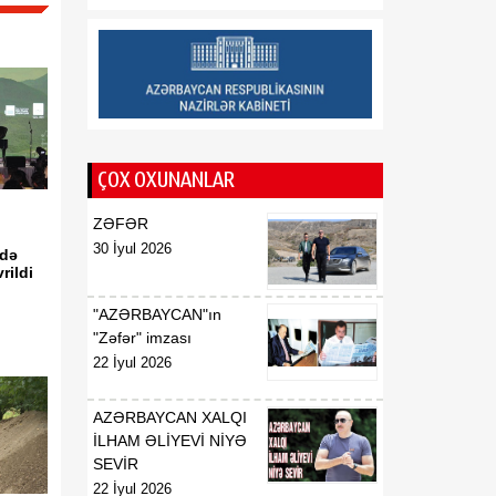
verilməsi Qaydası"nın
təsdiq edilməsi haqqında"
2018-ci il 18 dekabr tarixli
410 nömrəli və
"Azərbaycan Respublikası
İqtisadiyyat Nazirliyinin
fəaliyyətinin təmin edilməsi
ÇOX OXUNANLAR
və "Azərbaycan
Respublikasının
ZƏFƏR
İqtisadiyyat Nazirliyi
haqqında Əsasnamə"nin
30 İyul 2026
 də
təsdiqi və "Azərbaycan
rildi
Respublikası İqtisadiyyat
"AZƏRBAYCAN"ın
Nazirliyinin fəaliyyətinin
"Zəfər" imzası
təmin edilməsi və
22 İyul 2026
"Azərbaycan Respublikası
İqtisadi İnkişaf Nazirliyinin
fəaliyyətinin
AZƏRBAYCAN XALQI
təkmilləşdirilməsi ilə bağlı
İLHAM ƏLİYEVİ NİYƏ
tədbirlər haqqında"
SEVİR
Azərbaycan Respublikası
22 İyul 2026