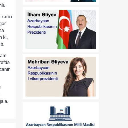
2000-ci il 10 avqust tarixli
ir.
382 nömrəli, "Azərbaycan
Respublikasında Dövlət
 xarici
əmlakının
gər
özəlləşdirilməsinin II
Dövlət Proqramı"nın
ına
təsdiq edilməsi barədə"
 ki,
2000-ci il 10 avqust tarixli
ıb.
383 nömrəli, "Yerli icra
hakimiyyətləri haqqında
amam
Əsasnamə"nin təsdiq
rəfdə
edilməsi barədə" 2012-ci il
ycanın
6 iyun tarixli 648 nömrəli,
"Dövlətə məxsus olan
hüquqi şəxslərin daxili və
n
xarici borcalması
n
Qaydası"nın təsdiqi
qala,
haqqında" 2016-cı il 28
dekabr tarixli 1182
nömrəli, "Azərbaycan
Respublikası adından borc
alınması və zəmanət