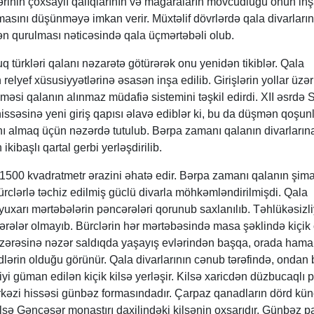
ilərinin çoxsaylı qalıqlarının və mağaraların mövcudluğu onun in
asını düşünməyə imkan verir. Müxtəlif dövrlərdə qala divarların
ən qurulması nəticəsində qala üçmərtəbəli olub.
cuq türkləri qalanı nəzarətə götürərək onu yenidən tikiblər. Qala
n relyef xüsusiyyətlərinə əsasən inşa edilib. Girişlərin yollar üzə
məsi qalanın alınmaz müdafiə sistemini təşkil edirdi. XII əsrdə 
hissəsinə yeni giriş qapısı əlavə ediblər ki, bu da düşmən qoşunl
ını almaq üçün nəzərdə tutulub. Bərpa zamanı qalanın divarların
kibaşlı qartal gerbi yerləşdirilib.
500 kvadratmetr ərazini əhatə edir. Bərpa zamanı qalanın şimal
ürclərlə təchiz edilmiş güclü divarla möhkəmləndirilmişdi. Qala
uxarı mərtəbələrin pəncərələri qorunub saxlanılıb. Təhlükəsizl
rələr olmayıb. Bürclərin hər mərtəbəsində masa şəklində kiçik
zərəsinə nəzər saldıqda yaşayış evlərindən başqa, orada hama
çidlərin olduğu görünür. Qala divarlarının cənub tərəfində, ondan 
diyi güman edilən kiçik kilsə yerləşir. Kilsə xaricdən düzbucaqlı 
rkəzi hissəsi günbəz formasındadır. Çarpaz qanadların dörd kü
ilsə Gəncəsər monastırı daxilindəki kilsənin oxşarıdır. Günbəz p