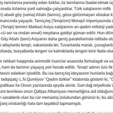
 tanrılarına pərəstiş edən türklər, öz tanrılarına ibadət etmək 
orada özlərinə yurd salmağa çalışardılar. Türk xalqlarının mifik
i) əbədi göy (səma) Allahı (tanrısı), gözə görünməyən xilaskar k
n inancında yaşayıb. Tanrıçılıq (Tenqrizm) Monqol imperiyasında 
ı (Tenqri) termini Mərkəzi Asiya xalqlarının ən qədim mifoloji ya
 3-cü əsr və ondan əvvəl) meydana gəldiyi güman edilir. Hun dili
. Göy Allahı (tanrı) Asiyanın daha geniş paralellərində istifadə o
 altaylarda tenqri, xakaslarda ter, Tuvanlarda maralı, çuvaşlarda
llarda, buryatlarda tengeri və kalmıklarda tengeri kimi ifadə olu
ın rəhbəri haqqında animistik inanclar əsasında formalaşıb və 
həm də tanrının yaşayış yeri hesab edilib. Tenqri adının özü ilk
əsvir edərkən işlədilib. Bu isə tanrıçılıq ideyasının hunlarla bağ
 tədqiqatçı L.N.Qumilyov "Qədim türklər" kitabında göstərir ki, "
 qrafikası ilə Orxon yazılarında qeydə alınıb. Sərt dağ relyefində 
umi texnikası onun Qafqaz Albaniyası memarlığına aid olduğun
ün xarakterik olan bu cür memarlıq üslubundan görünür ki, bu ab
Şərq xristianlığı hələ tam təşəkkül tapmamışdı.