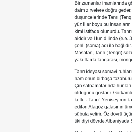
Bir zamanlar inamlarında göy
daim zirvələrə doğru gedər, 
düşüncələrində Tanrı (Tenqr
yüz illər boyu bu insanları
kimi istifadə olunurdu. Tanr
aiddir və Hun dilində (e.ə.
çenli (səma) adı ilə bağlıdır
Məsələn, Tanrı (Tenqri) sözü
yakutlarda tanqarası, monqo
Tanrı ideyası səmavi ruhlar
həm onun birbaşa təzahürü, 
Çin salnamələrində hunları t
olduğunu göstərir. Görkəmli
kultu - Tanrı" Yenisey runik
edilən Alagöz qalasının üm
sübuta yetirir. Öz dövrü üç
tikildiyi dövrdə Albaniyada 