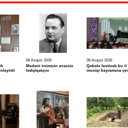
06 Avqust 2026
06 Avqust 2026
ıb
Mədəni irsimizin əvəzsiz
Qəbələ festivalı bu il
inləyirdi
tədqiqatçısı
musiqi bayramına çev