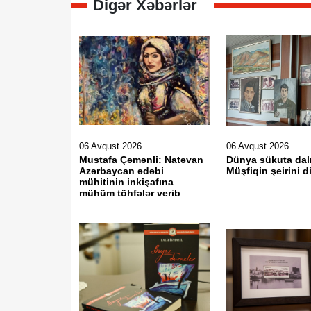
Digər Xəbərlər
06 Avqust 2026
06 Avqust 2026
Mustafa Çəmənli: Natəvan
Dünya sükuta dal
Azərbaycan ədəbi
Müşfiqin şeirini d
mühitinin inkişafına
mühüm töhfələr verib