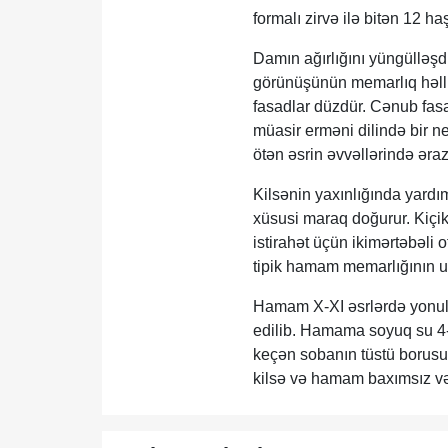
formalı zirvə ilə bitən 12 h
Damın ağırlığını yüngülləşdi
görünüşünün memarlıq həlli i
fasadlar düzdür. Cənub fasad
müasir erməni dilində bir n
ötən əsrin əvvəllərində əraz
Kilsənin yaxınlığında yardı
xüsusi maraq doğurur. Kiçik
istirahət üçün ikimərtəbəli
tipik hamam memarlığının un
Hamam X-XI əsrlərdə yonulmuş
edilib. Hamama soyuq su 4-5
keçən sobanın tüstü borusu 
kilsə və hamam baxımsız və