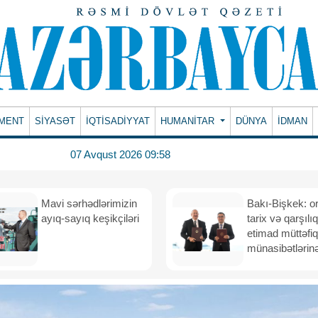
MENT
SİYASƏT
İQTİSADİYYAT
HUMANITAR
DÜNYA
İDMAN
07 Avqust 2026 09:58
Mavi sərhədlərimizin
Bakı-Bişkek: o
ayıq-sayıq keşikçiləri
tarix və qarşılıq
etimad müttəfiq
münasibətlərinə