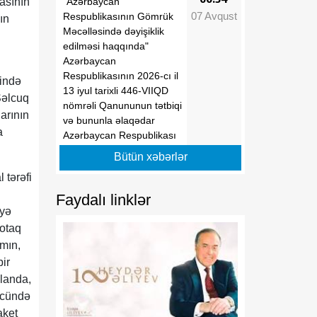
"Azərbaycan
şasının
07 Avqust
Respublikasının Gömrük
ın
Məcəlləsində dəyişiklik
edilməsi haqqında"
Azərbaycan
Respublikasının 2026-cı il
rində
13 iyul tarixli 446-VIIQD
Səlcuq
nömrəli Qanununun tətbiqi
arının
və bununla əlaqədar
a
Azərbaycan Respublikası
Prezidentinin bəzi
Bütün xəbərlər
fərmanlarında və
 tərəfi
Sərəncamında dəyişiklik
edilməsi barədə
Faydalı linklər
iyə
00:53
 otaq
Azərbaycan Respublikası
07 Avqust
Prezidentinin "Dövlət
mın,
əmlakının özəlləşdirilməsi
bir
haqqında" Azərbaycan
planda,
Respublikası Qanununun
ncündə
tətbiq edilməsi barədə"
aket