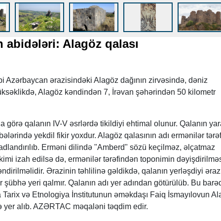
 abidələri: Alagöz qalası
bi Azərbaycan ərazisindəki Alagöz dağının zirvəsində, dəniz
ksəklikdə, Alagöz kəndindən 7, İrəvan şəhərindən 50 kilometr
görə qalanın IV-V əsrlərdə tikildiyi ehtimal olunur. Qalanın y
ələrində yekdil fikir yoxdur. Alagöz qalasının adı ermənilər tərə
" adlandırılıb. Erməni dilində "Amberd" sözü keçilməz, əlçatmaz
imi izah edilsə də, ermənilər tərəfindən toponimin dəyişdirilmə
ndirilməlidir. Ərazinin təhlilinə gəldikdə, qalanın yerləşdiyi əraz
 şübhə yeri qalmır. Qalanın adı yer adından götürülüb. Bu barə
arix və Etnologiya İnstitutunun əməkdaşı Faiq İsmayılovun Al
də yer alıb. AZƏRTAC məqaləni təqdim edir.