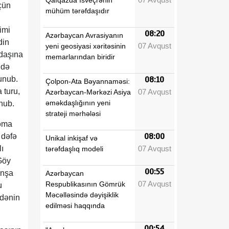
üçün
mühüm tərəfdaşıdır
imi
08:20
Azərbaycan Avrasiyanın
din
07 Avqust
yeni geosiyasi xəritəsinin
ddaşına
memarlarından biridir
ndə
lunub.
08:10
Çolpon-Ata Bəyannaməsi:
 turu,
07 Avqust
Azərbaycan-Mərkəzi Asiya
əməkdaşlığının yeni
nub.
strateji mərhələsi
səma
 dəfə
08:00
Unikal inkişaf və
07 Avqust
lı
tərəfdaşlıq modeli
Göy
00:55
inşa
Azərbaycan
07 Avqust
Respublikasının Gömrük
u
Məcəlləsində dəyişiklik
idənin
edilməsi haqqında
00:54