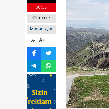
08:35
18117
Mədəniyyət
A+
A-