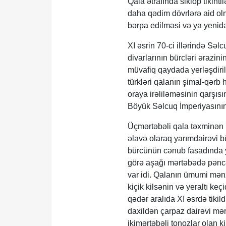
Qala ətrafında siklop tikint
daha qədim dövrlərə aid olm
bərpa edilməsi və ya yenid
XI əsrin 70-ci illərində Səl
divarlarının bürcləri ərazini
müvafiq qaydada yerləşdiril
türkləri qalanın şimal-qərb 
oraya irəliləməsinin qarşıs
Böyük Səlcuq İmperiyasının i
Üçmərtəbəli qala təxminən 1
əlavə olaraq yarımdairəvi b
bürcünün cənub fasadında y
görə aşağı mərtəbədə pəncə
var idi. Qalanın ümumi mən
kiçik kilsənin və yeraltı ke
qədər aralıda XI əsrdə tikil
daxildən çarpaz dairəvi mə
ikimərtəbəli tonozlar olan k