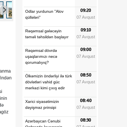
09:20
Odlar yurdunun "Alov
07 Avqust
qüllələri"
09:10
Rəqəmsal gələcəyin
07 Avqust
təməli təhsildən başlayır
09:00
Rəqəmsal dövrdə
07 Avqust
uşaqlarımızı necə
qorumalıyıq?
aranma
08:50
Ölkəmizin öndərliyi ilə türk
findən
07 Avqust
dövlətləri vahid güc
mərkəzi kimi çıxış edir
si
inin
08:40
Xarici siyasətimizin
də
07 Avqust
dəyişməz prinsipi
agöz
08:30
Azərbaycan Cənubi
07 Avqust
Qafqazda İsveçrənin