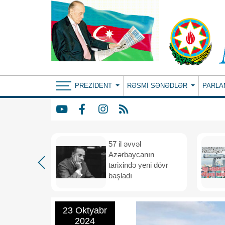
PREZIDENT
RƏSMI SƏNƏDLƏR
PARLA
iya və
57 il əvvəl
 vahid
Azərbaycanın
və
tarixində yeni dövr
i məkana
başladı
23 Oktyabr
2024