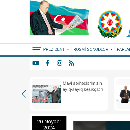
PREZIDENT
RƏSMI SƏNƏDLƏR
PARLA
Mavi sərhədlərimizin
nın
ayıq-sayıq keşikçiləri
eni dövr
20 Noyabr
2024