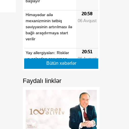
başlayır
20:58
Himayədar ailə
06 Avqust
mexanizminin tətbiq
səviyyəsinin artırılması ilə
bağlı araşdırmaya start
verilir
20:51
Yay allergiyaları: Risklər
06 Avqust
və onlardan qorunmaq
Bütün xəbərlər
yolları
20:37
Klub rəhbərləri və maliyyə
Faydalı linklər
06 Avqust
menecerləri ilə görüş olub
20:30
Quraqlıq Avropada atom
06 Avqust
elektrik stansiyalarının
fəaliyyətini çətinləşdirir
20:16
Tədqiqat: Depressiya