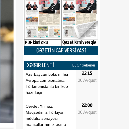
Qəzet kimi vərəqlə
PDF kimi oxu
QƏZETİN ÇAP VERSİYASI
XƏBƏR LENTİ
Bütün xəbərlər
22:15
Azərbaycan boks millisi
06 Avqust
Avropa çempionatına
Türkmənistanla birlikdə
hazırlaşır
22:08
Cevdet Yılmaz:
06 Avqust
Məqsədimiz Türkiyəni
müdafiə sənayesi
məhsullarının ixracına