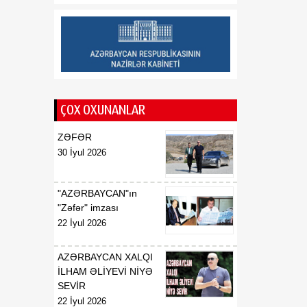
Deputat: Uşaqların
06 Avqust
rəqəmsal təhlükəsizliyinin
qorunması dövlət
siyasətinin mühüm
istiqamətlərindən biridir
19:41
Çinin robot istehsalçısı
06 Avqust
904 milyon dollar vəsait
ÇOX OXUNANLAR
cəlb edəcək
ZƏFƏR
30 İyul 2026
"AZƏRBAYCAN"ın
"Zəfər" imzası
22 İyul 2026
AZƏRBAYCAN XALQI
İLHAM ƏLİYEVİ NİYƏ
SEVİR
22 İyul 2026