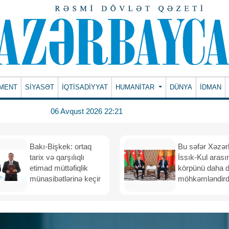
MENT
SİYASƏT
İQTİSADİYYAT
HUMANITAR
DÜNYA
İDMAN
06 Avqust 2026 22:21
Bakı-Bişkek: ortaq
Bu səfər Xəzər
tarix və qarşılıqlı
İssık-Kul arası
etimad müttəfiqlik
körpünü daha 
münasibətlərinə keçir
möhkəmləndird