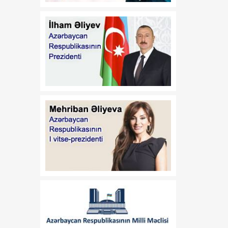
06 Avqust
yaddaşa cavabdeh olan
beyin nahiyəsinin
kiçilməsinə səbəb olur
20:09
Azərbaycanda keçirilməsi
06 Avqust
planlaşdırılan beynəlxalq
şahmat yarışları müzakirə
olunub
20:02
Siyasi şərhçi: Münaqişələr
06 Avqust
gec-tez başa çatsa da, bu,
Orta Dəhlizin strateji
əhəmiyyətini
azaltmayacaq
19:55
2026/2027-ci tədris ilində
06 Avqust
Azərbaycan Rəssamlıq
Akademiyasında seçmə
fənlər bloku yenilənəcək
19:48