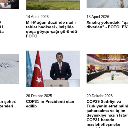
14 Aprel 2026
13 Aprel 2026
0
Mil-Muğan düzündə nadir
Xınalıq yolundakı “qa
31
təbiət hadisəsi - İmişlidə
divarları” - FOTOLEN
da
qoşa göyqurşağı göründü
FOTO
26 Dekabr 2025
20 Dekabr 2025
an şəhər:
COP31-in Prezidenti elan
COP29 Sədrliyi və
ərələri
edilib
Türkiyənin ətraf mühi
şəhərsalma və iqlim
dəyişikliyi naziri İst
COP31 barədə
məsləhətləşmələr