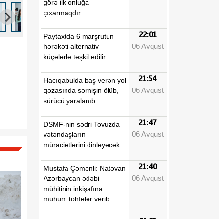
görə ilk onluğa
çıxarmaqdır
22:01
Paytaxtda 6 marşrutun
06 Avqust
hərəkəti alternativ
küçələrlə təşkil edilir
21:54
Hacıqabulda baş verən yol
06 Avqust
qəzasında sərnişin ölüb,
sürücü yaralanıb
21:47
DSMF-nin sədri Tovuzda
06 Avqust
vətəndaşların
müraciətlərini dinləyəcək
21:40
Mustafa Çəmənli: Natəvan
06 Avqust
Azərbaycan ədəbi
mühitinin inkişafına
mühüm töhfələr verib