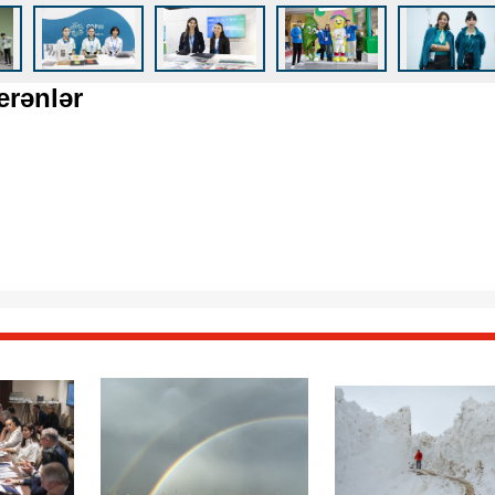
erənlər