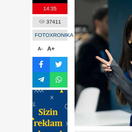
14:35
37411
FOTOXRONIKA
A+
A-