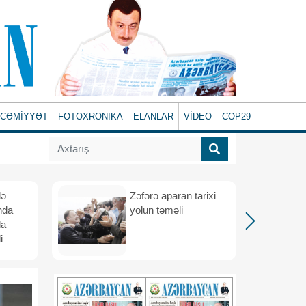
CƏMİYYƏT
FOTOXRONIKA
ELANLAR
VİDEO
COP29
lə
Zəfərə aparan tarixi
nda
yolun təməli
da
i