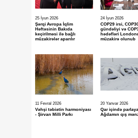
25 İyun 2026
24 İyun 2026
Şərqi Avropa İqlim
COP29 irsi, COP3
Həftəsinin Bakıda
gündəliyi və COP
keçirilməsi ilə bağlı
hədəfləri London
müzakirələr aparılır
müzakirə olunub
11 Fevral 2026
20 Yanvar 2026
Vəhşi təbiətin harmoniyası
Qar içində parlay
- Şirvan Milli Parkı
Ağdamın qış mənz