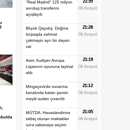
21:33
“Real Madrid” 125 milyon
06 Avqust
avroluq transferini
açıqlayıb
r
21:26
T
Böyük Qayıdış: Doğma
06 Avqust
torpaqda zəhmət
çəkməyin ayrı bir dəyəri
var
21:19
Asim Xudiyev Avropa
06 Avqust
Liqasının oyununa təyinat
alıb
21:12
Mingəçevirdə suvarma
06 Avqust
kanalında batan şəxsin
meyiti sudan çıxarılıb
t,
21:05
MÜTDA: Həvəsləndirmə
anbulda
06 Avqust
tətbiq olunan məktəblər
üzrə vakansiya seçimi