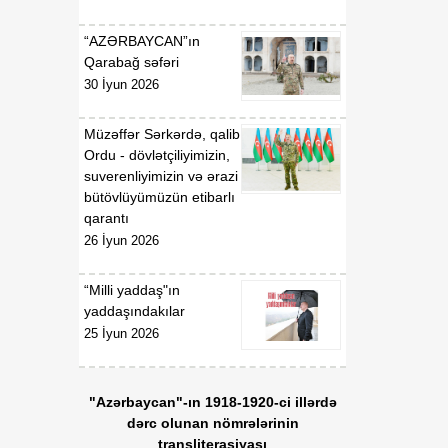
“AZƏRBAYCAN”ın
Qarabağ səfəri
30 İyun 2026
Müzəffər Sərkərdə, qalib
Ordu - dövlətçiliyimizin,
suverenliyimizin və ərazi
bütövlüyümüzün etibarlı
qarantı
26 İyun 2026
“Milli yaddaş"ın
yaddaşındakılar
25 İyun 2026
"Azərbaycan"-ın 1918-1920-ci illərdə
dərc olunan nömrələrinin
transliterasiyası