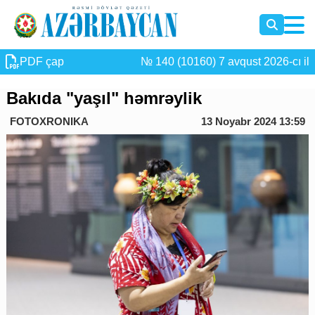
PDF çap
№ 140 (10160) 7 avqust 2026-cı il
Bakıda "yaşıl" həmrəylik
FOTOXRONIKA
13 Noyabr 2024 13:59