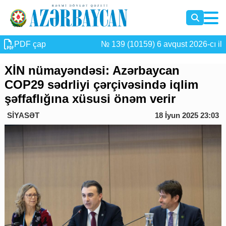
PDF çap
№ 139 (10159) 6 avqust 2026-cı il
XİN nümayəndəsi: Azərbaycan
COP29 sədrliyi çərçivəsində iqlim
şəffaflığına xüsusi önəm verir
SİYASƏT
18 İyun 2025 23:03