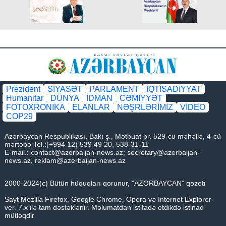
Prezident
SİYASƏT
PARLAMENT
İQTİSADİYYAT
Humanitar
DÜNYA
İDMAN
CƏMİYYƏT
FOTOXRONIKA
ELANLAR
NƏŞRLƏRİMİZ
VİDEO
COP29
Azərbaycan Respublikası, Bakı ş., Mətbuat pr. 529-cu məhəllə, 4-cü
mərtəbə Tel.:(+994 12) 539 49 20, 538-31-11
E-mail.:
contact@azerbaijan-news.az
;
secretary@azerbaijan-
news.az
,
reklam@azerbaijan-news.az
2000-2024(c) Bütün hüquqları qorunur, "AZƏRBAYCAN" qəzeti
Sayt Mozilla Firefox, Google Chrome, Opera və Internet Explorer
ver. 7.x ilə tam dəstəklənir. Məlumatdan istifadə etdikdə istinad
mütləqdir