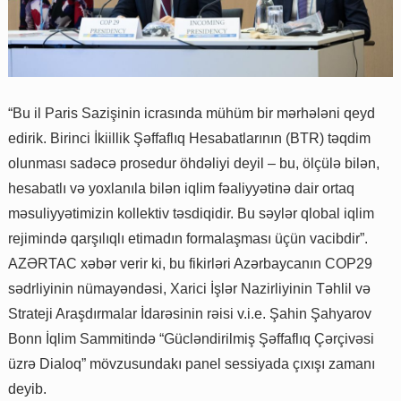
“Bu il Paris Sazişinin icrasında mühüm bir mərhələni qeyd
edirik. Birinci İkiillik Şəffaflıq Hesabatlarının (BTR) təqdim
olunması sadəcə prosedur öhdəliyi deyil – bu, ölçülə bilən,
hesabatlı və yoxlanıla bilən iqlim fəaliyyətinə dair ortaq
məsuliyyətimizin kollektiv təsdiqidir. Bu səylər qlobal iqlim
rejimində qarşılıqlı etimadın formalaşması üçün vacibdir”.
AZƏRTAC xəbər verir ki, bu fikirləri Azərbaycanın COP29
sədrliyinin nümayəndəsi, Xarici İşlər Nazirliyinin Təhlil və
Strateji Araşdırmalar İdarəsinin rəisi v.i.e. Şahin Şahyarov
Bonn İqlim Sammitində “Gücləndirilmiş Şəffaflıq Çərçivəsi
üzrə Dialoq” mövzusundakı panel sessiyada çıxışı zamanı
deyib.