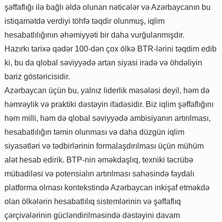
şəffaflığı ilə bağlı əldə olunan nəticələr və Azərbaycanın bu
istiqamətdə verdiyi töhfə təqdir olunmuş, iqlim
hesabatlılığının əhəmiyyəti bir daha vurğulanmışdır.
Hazırkı tarixə qədər 100-dən çox ölkə BTR-lərini təqdim edib
ki, bu da qlobal səviyyədə artan siyasi iradə və öhdəliyin
bariz göstəricisidir.
Azərbaycan üçün bu, yalnız liderlik məsələsi deyil, həm də
həmrəylik və praktiki dəstəyin ifadəsidir. Biz iqlim şəffaflığını
həm milli, həm də qlobal səviyyədə ambisiyanın artırılması,
hesabatlılığın təmin olunması və daha düzgün iqlim
siyasətləri və tədbirlərinin formalaşdırılması üçün mühüm
alət hesab edirik. BTP-nin əməkdaşlıq, texniki təcrübə
mübadiləsi və potensialın artırılması sahəsində faydalı
platforma olması kontekstində Azərbaycan inkişaf etməkdə
olan ölkələrin hesabatlılıq sistemlərinin və şəffaflıq
çərçivələrinin gücləndirilməsində dəstəyini davam