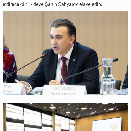
etdirəcəkdir”, - deyə Şahin Şahyarov əlavə edib.