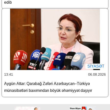
edib
SİYASƏT
13:41
06.08.2026
Aygün Attar: Qarabağ Zəfəri Azərbaycan–Türkiyə
münasibətləri baxımından böyük əhəmiyyət daşıyır