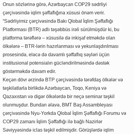
Onun sözlərinə görə, Azərbaycan COP29 sədrliyi
çərçivəsində iqlim şəffaflığına xüsusi önəm verir.
“Sədrliyimiz çərçivəsində Bakı Qlobal İqlim Şəffaflığı
Platforması (BTR) adlı təşəbbüs irəli sürülmüşdür ki, bu
platforma tərəflərə – xüsusilə də inkişaf etməkdə olan
ölkələrə – BTR-lərin hazırlanması və yekunlaşdırılması
prosesində, eləcə də davamlı şəffaflıq səyləri üçün
institusional potensialın gücləndirilməsində dəstək
göstərməkdə davam edir.
Keçən dövr ərzində BTP çərçivəsində tərəfdaş ölkələr və
təşkilatlarla birlikdə Azərbaycan, Toqo, Keniya və
Qazaxıstan və digər ölkələrdə bir neçə seminar təşkil
olunmuşdur. Bundan əlavə, BMT Baş Assambleyası
çərçivəsində Nyu-Yorkda Qlobal İqlim Şəffaflığı Forumu və
COP29 zamanı İqlim Şəffaflığı ilə bağlı Nazirlər
Səviyyəsində iclas təşkil edilmişdir. Görüşlərdə iqlim