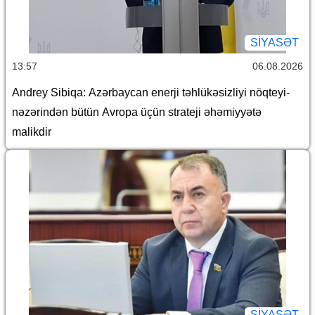
SİYASƏT
13:57
06.08.2026
Andrey Sibiqa: Azərbaycan enerji təhlükəsizliyi nöqteyi-
nəzərindən bütün Avropa üçün strateji əhəmiyyətə
malikdir
SİYASƏT