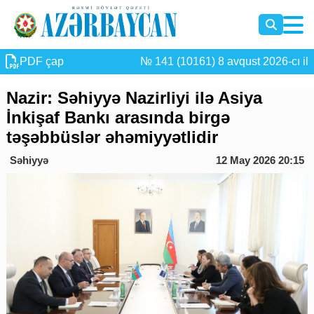
PDF çap
№ 141 (10161) 8 avqust 2026-cı il
Nazir: Səhiyyə Nazirliyi ilə Asiya
İnkişaf Bankı arasında birgə
təşəbbüslər əhəmiyyətlidir
Səhiyyə
12 May 2026 20:15