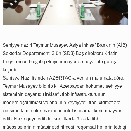
Səhiyyə naziri Teymur Musayev Asiya İnkişaf Bankının (AİB)
Sektorlar Departamenti 3-ün (SD3) Baş direktoru Kristin
Enqstromun başçılıq etdiyi nümayəndə heyəti ilə görüş
keçirib.
Səhiyyə Nazirliyindən AZƏRTAC-a verilən məlumata görə,
Teymur Musayev bildirib ki, Azərbaycan hökuməti səhiyyə
sisteminin dayanıqlı inkişafı, tibb infrastrukturunun
modernləşdirilməsi və əhalinin keyfiyyətli tibbi xidmətlərə
çıxışının təmin olunmasını prioritet istiqamət kimi müəyyən
edib. Nazir qeyd edib ki, son illərdə ölkədə tibb
müəssisələrinin müasirləşdirilməsi, rəqəmsal həllərin tətbiqi