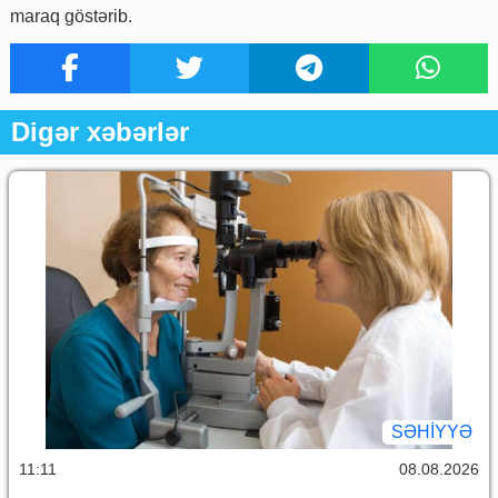
maraq göstərib.
Digər xəbərlər
SƏHIYYƏ
11:11
08.08.2026