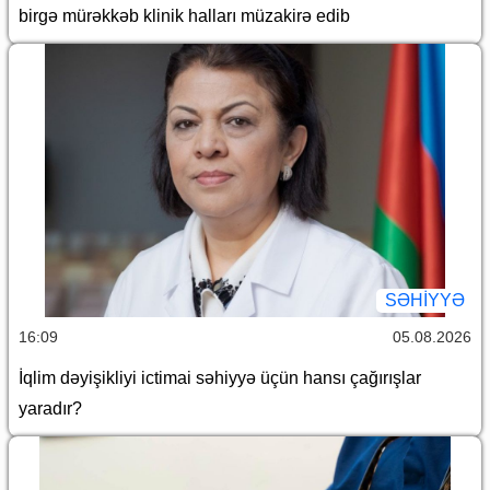
birgə mürəkkəb klinik halları müzakirə edib
SƏHIYYƏ
16:09
05.08.2026
İqlim dəyişikliyi ictimai səhiyyə üçün hansı çağırışlar
yaradır?