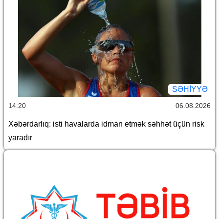
SƏHIYYƏ
14:20
06.08.2026
Xəbərdarlıq: isti havalarda idman etmək səhhət üçün risk
yaradır