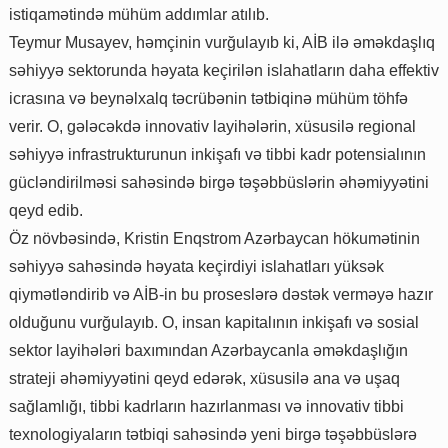
istiqamətində mühüm addımlar atılıb.
Teymur Musayev, həmçinin vurğulayıb ki, AİB ilə əməkdaşlıq
səhiyyə sektorunda həyata keçirilən islahatların daha effektiv
icrasına və beynəlxalq təcrübənin tətbiqinə mühüm töhfə
verir. O, gələcəkdə innovativ layihələrin, xüsusilə regional
səhiyyə infrastrukturunun inkişafı və tibbi kadr potensialının
gücləndirilməsi sahəsində birgə təşəbbüslərin əhəmiyyətini
qeyd edib.
Öz növbəsində, Kristin Enqstrom Azərbaycan hökumətinin
səhiyyə sahəsində həyata keçirdiyi islahatları yüksək
qiymətləndirib və AİB-in bu proseslərə dəstək verməyə hazır
olduğunu vurğulayıb. O, insan kapitalının inkişafı və sosial
sektor layihələri baxımından Azərbaycanla əməkdaşlığın
strateji əhəmiyyətini qeyd edərək, xüsusilə ana və uşaq
sağlamlığı, tibbi kadrların hazırlanması və innovativ tibbi
texnologiyaların tətbiqi sahəsində yeni birgə təşəbbüslərə