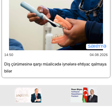
SƏHIYYƏ
14:50
04.08.2026
Diş çürüməsinə qarşı müalicədə iynələrə ehtiyac qalmaya
bilər