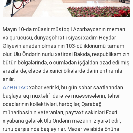
Mayın 10-da müasir müstəqil Azərbaycanın memarı
və qurucusu, dünyaşöhrətli siyasi xadim Heydər
Əliyevin anadan olmasının 103-cü ildönümü tamam
olur. Ulu Öndərin nurlu xatirəsi Bakıda, respublikamızın
bütün bölgələrində, o cümlədən işğaldan azad edilmiş
ərazilərdə, eləcə də xarici ölkələrdə dərin ehtiramla
anılır.
xəbər verir ki, bu gün səhər saatlarından
AZƏRTAC
başlayaraq müxtəlif idarə və müəssisələrin, təhsil
ocaqlarının kollektivləri, hərbçilər, Qarabağ
müharibəsinin veteranları, paytaxt sakinləri Fəxri
xiyabana gələrək Ulu Öndərin məzarını ziyarət edir,
ruhu qarşısında baş əyirlər. Məzar və abidə önünə