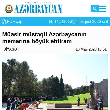
PDF çap
№ 141 (10161) 8 avqust 2026-cı il
Müasir müstəqil Azərbaycanın
memarına böyük ehtiram
SİYASƏT
10 May 2026 13:51