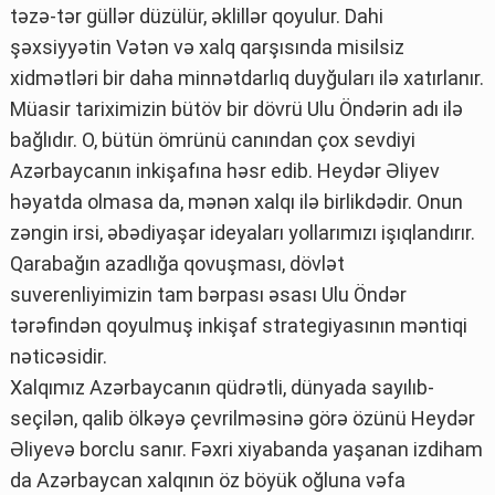
təzə-tər güllər düzülür, əklillər qoyulur. Dahi
şəxsiyyətin Vətən və xalq qarşısında misilsiz
xidmətləri bir daha minnətdarlıq duyğuları ilə xatırlanır.
Müasir tariximizin bütöv bir dövrü Ulu Öndərin adı ilə
bağlıdır. O, bütün ömrünü canından çox sevdiyi
Azərbaycanın inkişafına həsr edib. Heydər Əliyev
həyatda olmasa da, mənən xalqı ilə birlikdədir. Onun
zəngin irsi, əbədiyaşar ideyaları yollarımızı işıqlandırır.
Qarabağın azadlığa qovuşması, dövlət
suverenliyimizin tam bərpası əsası Ulu Öndər
tərəfindən qoyulmuş inkişaf strategiyasının məntiqi
nəticəsidir.
Xalqımız Azərbaycanın qüdrətli, dünyada sayılıb-
seçilən, qalib ölkəyə çevrilməsinə görə özünü Heydər
Əliyevə borclu sanır. Fəxri xiyabanda yaşanan izdiham
da Azərbaycan xalqının öz böyük oğluna vəfa