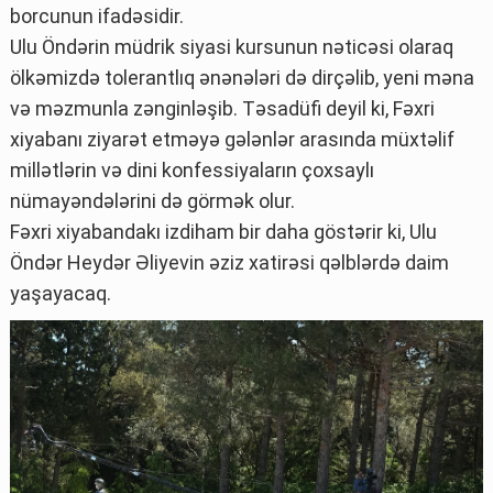
borcunun ifadəsidir.
Ulu Öndərin müdrik siyasi kursunun nəticəsi olaraq
ölkəmizdə tolerantlıq ənənələri də dirçəlib, yeni məna
və məzmunla zənginləşib. Təsadüfi deyil ki, Fəxri
xiyabanı ziyarət etməyə gələnlər arasında müxtəlif
millətlərin və dini konfessiyaların çoxsaylı
nümayəndələrini də görmək olur.
Fəxri xiyabandakı izdiham bir daha göstərir ki, Ulu
Öndər Heydər Əliyevin əziz xatirəsi qəlblərdə daim
yaşayacaq.