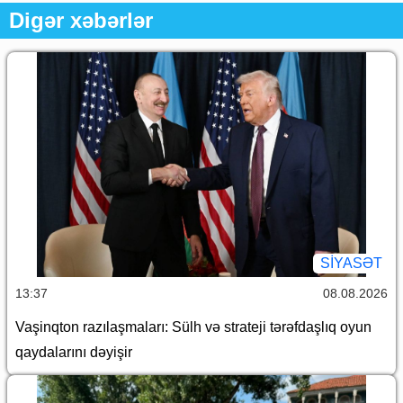
Digər xəbərlər
SİYASƏT
13:37
08.08.2026
Vaşinqton razılaşmaları: Sülh və strateji tərəfdaşlıq oyun
qaydalarını dəyişir