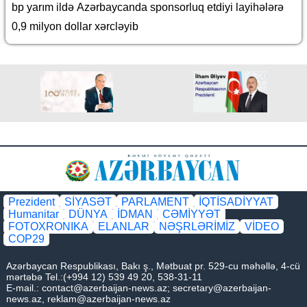
bp yarım ildə Azərbaycanda sponsorluq etdiyi layihələrə
0,9 milyon dollar xərcləyib
Prezident
SİYASƏT
PARLAMENT
İQTİSADİYYAT
Humanitar
DÜNYA
İDMAN
CƏMİYYƏT
FOTOXRONIKA
ELANLAR
NƏŞRLƏRİMİZ
VİDEO
COP29
Azərbaycan Respublikası, Bakı ş., Mətbuat pr. 529-cu məhəllə, 4-cü
mərtəbə Tel.:(+994 12) 539 49 20, 538-31-11
E-mail.:
contact@azerbaijan-news.az
;
secretary@azerbaijan-
news.az
,
reklam@azerbaijan-news.az