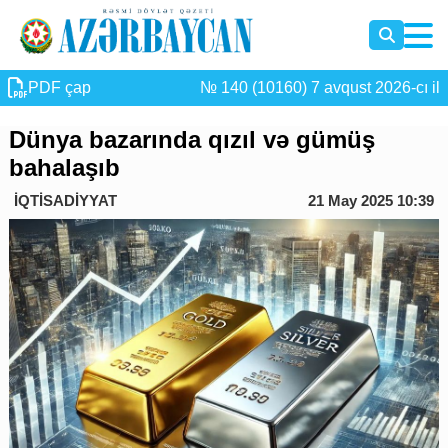
PDF çap
№ 140 (10160) 7 avqust 2026-cı il
Dünya bazarında qızıl və gümüş
bahalaşıb
İQTİSADİYYAT
21 May 2025 10:39