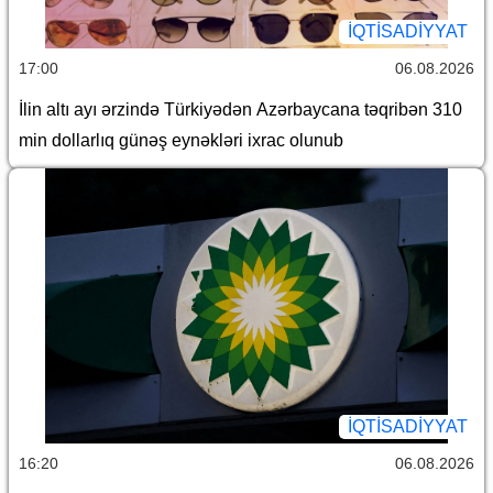
İQTİSADİYYAT
17:00
06.08.2026
İlin altı ayı ərzində Türkiyədən Azərbaycana təqribən 310
min dollarlıq günəş eynəkləri ixrac olunub
İQTİSADİYYAT
16:20
06.08.2026