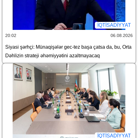
İQTİSADİYYAT
20:02
06.08.2026
Siyasi şərhçi: Münaqişələr gec-tez başa çatsa da, bu, Orta
Dəhlizin strateji əhəmiyyətini azaltmayacaq
İQTİSADİYYAT