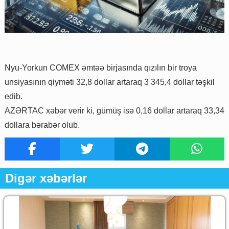
Nyu-Yorkun COMEX əmtəə birjasında qızılın bir troya
unsiyasının qiyməti 32,8 dollar artaraq 3 345,4 dollar təşkil
edib.
AZƏRTAC xəbər verir ki, gümüş isə 0,16 dollar artaraq 33,34
dollara bərabər olub.
Digər xəbərlər