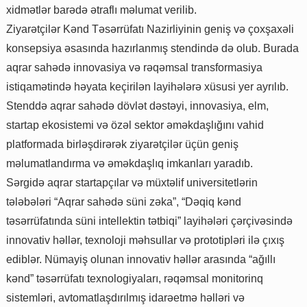
xidmətlər barədə ətraflı məlumat verilib.
Ziyarətçilər Kənd Təsərrüfatı Nazirliyinin geniş və çoxşaxəli
konsepsiya əsasında hazırlanmış stendində də olub. Burada
aqrar sahədə innovasiya və rəqəmsal transformasiya
istiqamətində həyata keçirilən layihələrə xüsusi yer ayrılıb.
Stenddə aqrar sahədə dövlət dəstəyi, innovasiya, elm,
startap ekosistemi və özəl sektor əməkdaşlığını vahid
platformada birləşdirərək ziyarətçilər üçün geniş
məlumatlandırma və əməkdaşlıq imkanları yaradıb.
Sərgidə aqrar startapçılar və müxtəlif universitetlərin
tələbələri “Aqrar sahədə süni zəka”, “Dəqiq kənd
təsərrüfatında süni intellektin tətbiqi” layihələri çərçivəsində
innovativ həllər, texnoloji məhsullar və prototipləri ilə çıxış
ediblər. Nümayiş olunan innovativ həllər arasında “ağıllı
kənd” təsərrüfatı texnologiyaları, rəqəmsal monitorinq
sistemləri, avtomatlaşdırılmış idarəetmə həlləri və