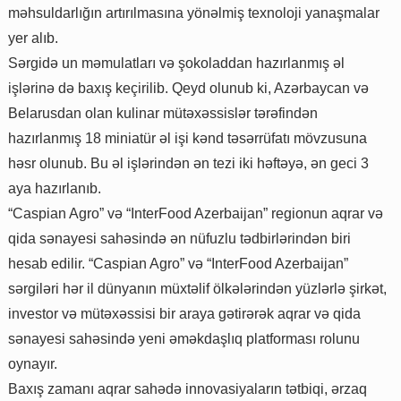
məhsuldarlığın artırılmasına yönəlmiş texnoloji yanaşmalar
yer alıb.
Sərgidə un məmulatları və şokoladdan hazırlanmış əl
işlərinə də baxış keçirilib. Qeyd olunub ki, Azərbaycan və
Belarusdan olan kulinar mütəxəssislər tərəfindən
hazırlanmış 18 miniatür əl işi kənd təsərrüfatı mövzusuna
həsr olunub. Bu əl işlərindən ən tezi iki həftəyə, ən geci 3
aya hazırlanıb.
“Caspian Agro” və “InterFood Azerbaijan” regionun aqrar və
qida sənayesi sahəsində ən nüfuzlu tədbirlərindən biri
hesab edilir. “Caspian Agro” və “InterFood Azerbaijan”
sərgiləri hər il dünyanın müxtəlif ölkələrindən yüzlərlə şirkət,
investor və mütəxəssisi bir araya gətirərək aqrar və qida
sənayesi sahəsində yeni əməkdaşlıq platforması rolunu
oynayır.
Baxış zamanı aqrar sahədə innovasiyaların tətbiqi, ərzaq