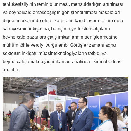
təhlükəsizliyinin təmin olunması, məhsuldarlığın artırılması
və beynəlxalq əməkdaşlığın genişləndirilməsi məsələləri
diqqət mərkəzində olub. Sərgilərin kənd təsərrüfatı və qida
sənayesinin inkişafına, həmçinin yerli istehsalçıların
beynəlxalq bazarlara çıxış imkanlarının genişlənməsinə
mühüm töhfə verdiyi vurğulanıb. Görüşlər zamanı aqrar
sektorun inkişafı, müasir texnologiyaların tətbiqi və
beynəlxalq əməkdaşlıq imkanları ətrafında fikir mübadiləsi
aparılıb.