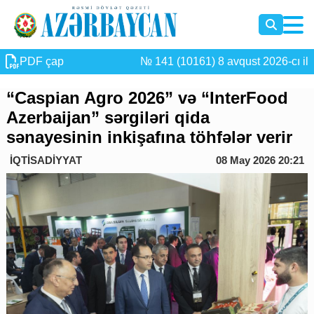
PDF çap
№ 141 (10161) 8 avqust 2026-cı il
“Caspian Agro 2026” və “InterFood
Azerbaijan” sərgiləri qida
sənayesinin inkişafına töhfələr verir
İQTİSADİYYAT
08 May 2026 20:21