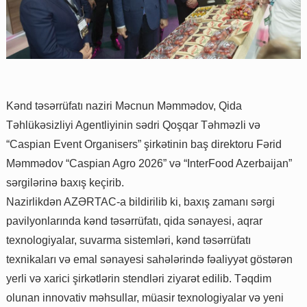
Kənd təsərrüfatı naziri Məcnun Məmmədov, Qida
Təhlükəsizliyi Agentliyinin sədri Qoşqar Təhməzli və
“Caspian Event Organisers” şirkətinin baş direktoru Fərid
Məmmədov “Caspian Agro 2026” və “InterFood Azerbaijan”
sərgilərinə baxış keçirib.
Nazirlikdən AZƏRTAC-a bildirilib ki, baxış zamanı sərgi
pavilyonlarında kənd təsərrüfatı, qida sənayesi, aqrar
texnologiyalar, suvarma sistemləri, kənd təsərrüfatı
texnikaları və emal sənayesi sahələrində fəaliyyət göstərən
yerli və xarici şirkətlərin stendləri ziyarət edilib. Təqdim
olunan innovativ məhsullar, müasir texnologiyalar və yeni