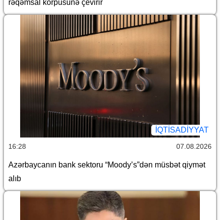
rəqəmsal körpüsünə çevirir
İQTİSADİYYAT
16:28
07.08.2026
Azərbaycanın bank sektoru “Moody’s”dən müsbət qiymət
alıb