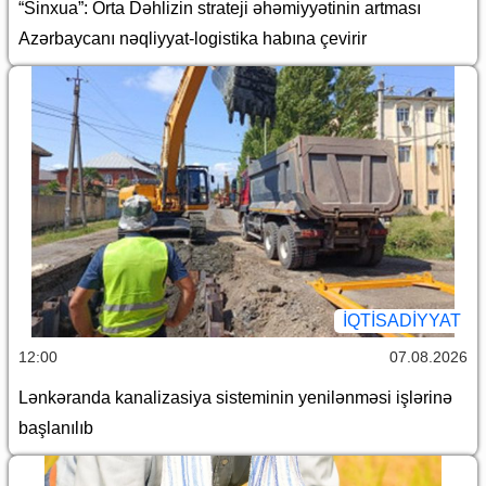
“Sinxua”: Orta Dəhlizin strateji əhəmiyyətinin artması
Azərbaycanı nəqliyyat-logistika habına çevirir
İQTİSADİYYAT
12:00
07.08.2026
Lənkəranda kanalizasiya sisteminin yenilənməsi işlərinə
başlanılıb