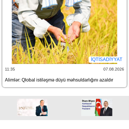
İQTİSADİYYAT
11:35
07.08.2026
Alimlər: Qlobal istiləşmə düyü məhsuldarlığını azaldır