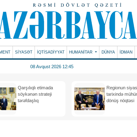
MENT
SİYASƏT
İQTİSADİYYAT
HUMANITAR
DÜNYA
İDMAN
08 Avqust 2026 12:45
Qarşılıqlı etimada
Regionun siyas
söykənən strateji
tarixində müh
tərəfdaşlıq
dönüş nöqtəsi