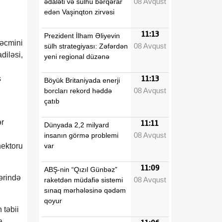
08 Avqust
ədaləti və sülhü bərqərar
edən Vaşinqton zirvəsi
11:13
Prezident İlham Əliyevin
həcmini
08 Avqust
sülh strategiyası: Zəfərdən
diləsi,
yeni regional düzənə
ş
11:13
Böyük Britaniyada enerji
08 Avqust
borcları rekord həddə
çatıb
ər
11:11
Dünyada 2,2 milyard
08 Avqust
insanın görmə problemi
var
nektoru
11:09
ABŞ-nin “Qızıl Günbəz”
ərində
08 Avqust
raketdən müdafiə sistemi
sınaq mərhələsinə qədəm
qoyur
 təbii
a