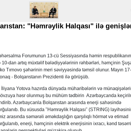
rıstan: "Həmrəylik Halqası" ilə genişl
hərsalma Forumunun 13-cü Sessiyasında həmin respublikanı
 10-dan artıq müxtəlif bələdiyyələrinin rəhbərləri, həmçinin Şuş
iko Tırnovo şəhərinin meri səviyyəsində təmsil olunur. Mayın 17
onaq - Bolqarıstanın Prezidenti ilə görüşüb.
ı İliyana Yotova hazırda dünyada müharibələrin və münaqişələri
 mövzuya həsr olunmuş bu mühüm tədbirin Azərbaycanda keçiril
ndirib. Azərbaycanla Bolqarıstan arasında enerji sahəsində
rğulanıb. Bu xüsusda "Həmrəylik Halqası" (STRING) layihəsini
miz arasında səmərəli əməkdaşlığın qarşılıqlı hörmət və etimad
lanıb, enerji, həmçinin elektrik enerjisinin ixracı, kənd təsərrü
laqələrin perspektivləri müzakirə olunub.