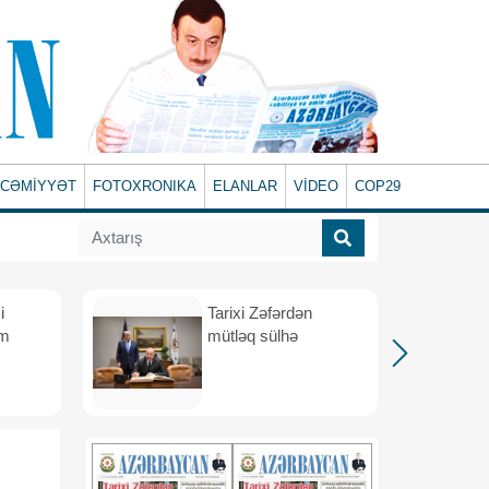
CƏMİYYƏT
FOTOXRONIKA
ELANLAR
VİDEO
COP29
i
Tarixi Zəfərdən
üm
mütləq sülhə