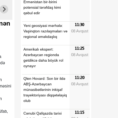
Ermənistan bir-birini
potensial tərəfdaş kimi
qəbul edir
ənən
11:30
Yeni geosiyasi mərhələ:
08 Avqust
Vaşinqton razılaşmaları və
regional əməkdaşlıq
11:25
Amerikalı ekspert:
n
08 Avqust
Azərbaycan regionda
a
getdikcə daha böyük rol
-də
oynayır
11:20
Qlen Hovard: Son bir ildə
n
08 Avqust
ABŞ-Azərbaycan
məsini
münasibətlərinin inkişaf
trayektoriyası diqqətəlayiq
n
olub
fatı,
11:15
Cənubi Qafqazda tarixi