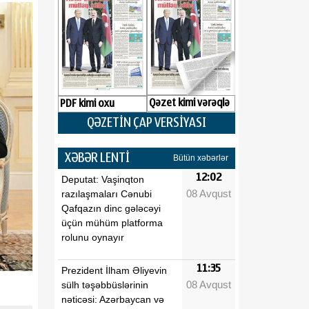
Qəzet kimi vərəqlə
PDF kimi oxu
QƏZETİN ÇAP VERSİYASI
XƏBƏR LENTİ
Bütün xəbərlər
12:02
Deputat: Vaşinqton
08 Avqust
razılaşmaları Cənubi
Qafqazın dinc gələcəyi
üçün mühüm platforma
rolunu oynayır
11:35
Prezident İlham Əliyevin
08 Avqust
sülh təşəbbüslərinin
nəticəsi: Azərbaycan və