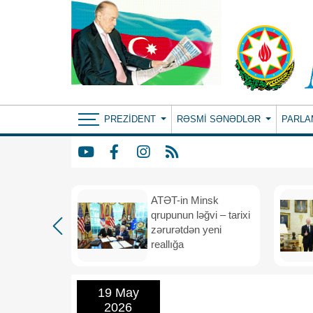
PREZIDENT
RƏSMI SƏNƏDLƏR
PARLA
ın yeni
ATƏT-in Minsk
anış
qrupunun ləğvi – tarixi
dafiə
zərurətdən yeni
asından
reallığa
rlığa
19 May
2026