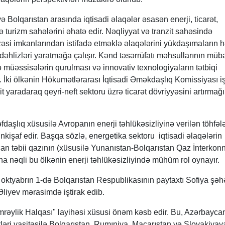
 Bolqarıstan arasında iqtisadi əlaqələr əsasən enerji, ticarət,
və turizm sahələrini əhatə edir. Nəqliyyat və tranzit sahəsində
əsi imkanlarından istifadə etməklə əlaqələrini yükdaşımaların 
dəhlizləri yaratmağa çalışır. Kənd təsərrüfatı məhsullarının müba
 müəssisələrin qurulması və innovativ texnologiyaların tətbiqi
r. İki ölkənin Hökumətlərarası İqtisadi Əməkdaşlıq Komissiyası i
it yaradaraq qeyri-neft sektoru üzrə ticarət dövriyyəsini artırmağı
rəfdaşlıq xüsusilə Avropanın enerji təhlükəsizliyinə verilən töhfəl
nkişaf edir. Başqa sözlə, energetika sektoru iqtisadi əlaqələrin
ycan təbii qazının (xüsusilə Yunanıstan-Bolqarıstan Qaz İnterkon
na nəqli bu ölkənin enerji təhlükəsizliyində mühüm rol oynayır.
il oktyabrın 1-də Bolqarıstan Respublikasının paytaxtı Sofiya şəh
liyev mərasimdə iştirak edib.
rəylik Halqası" layihəsi xüsusi önəm kəsb edir. Bu, Azərbaycan
əri vasitəsilə Bolqarıstan, Rumıniya, Macarıstan və Slovakiyay