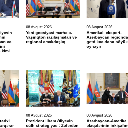
08 Avqust 2026
08 Avqust 2026
liyevin
Yeni geosiyasi mərhələ:
Amerikalı ekspert:
nin
Vaşinqton razılaşmaları və
Azərbaycan regionda
can və
regional əməkdaşlıq
getdikcə daha böyük 
ini
oynayır
ş kimi
08 Avqust 2026
08 Avqust 2026
arixi
Prezident İlham Əliyevin
Azərbaycan-Amerika
bərqərar
sülh strategiyası: Zəfərdən
əlaqələrinin inkişafı