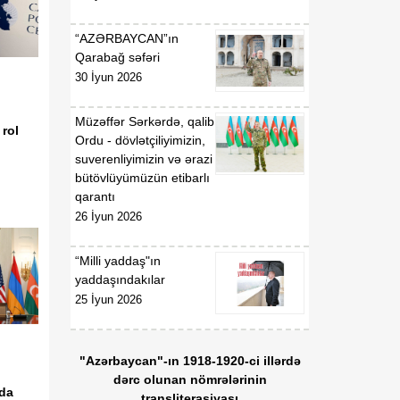
Respublikasının
Malayziyada fövqəladə və
“AZƏRBAYCAN”ın
səlahiyyətli səfiri təyin
Qarabağ səfəri
edilməsi haqqında
30 İyun 2026
Müzəffər Sərkərdə, qalib
rol
Ordu - dövlətçiliyimizin,
suverenliyimizin və ərazi
bütövlüyümüzün etibarlı
qarantı
26 İyun 2026
“Milli yaddaş"ın
yaddaşındakılar
25 İyun 2026
"Azərbaycan"-ın 1918-1920-ci illərdə
dərc olunan nömrələrinin
nda
transliterasiyası