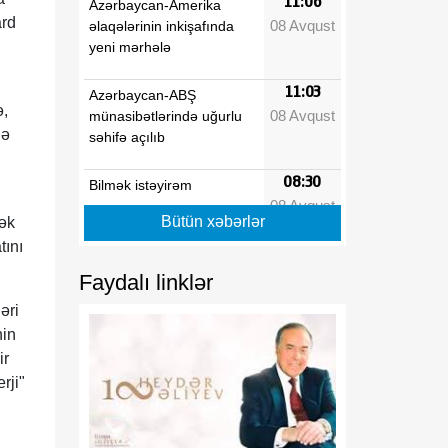
11:06
Azərbaycan-Amerika
ard
08 Avqust
əlaqələrinin inkişafında
yeni mərhələ
11:03
Azərbaycan-ABŞ
ə,
08 Avqust
münasibətlərində uğurlu
də
səhifə açılıb
08:30
Bilmək istəyirəm
08 Avqust
Bütün xəbərlər
rək
08:20
Türk birliyi: tarixi
tını
08 Avqust
yaddaşdan yeni geosiyasi
gücə doğru
Faydalı linklər
əri
08:10
Vaşinqton Zirvəsindən bir
nin
08 Avqust
il sonra: Cənubi Qafqazın
ir
yeni geosiyasi nizamı və
rji"
Azərbaycanın strateji
liderliyi