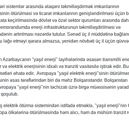
ləri sistemlər arasında əlaqəni təkmilləşdirmək imkanlarının
jisinin ötürülməsi və ticarət imkanlarının genişləndirilməsi üçün b
yata keçirilməsində dövlət və özəl sektor qurumları arasında dah
emorandumda enerji infrastrukturunun təkmilləşdirilməsi və
dənin artırılması nəzərdə tutulur. Sənəd üç il müddətinə bağlanı
onu ləğv etməyi qərara almazsa, yenidən növbəti üç il üçün qüvv
 Azərbaycanın "yaşıl enerji" layihələrində əsasən transmilli ene
və elektrik enerjisinin idxalı və tranziti vasitəsilə iştirak edir. Bu
tləri əhatə edir. Avropaya "yaşıl elektrik enerji"sinin ötürülməs
inin əsas tərəflərindən biri də məhz Bolqarıstandır. Bolqarıstan
opaya "yaşıl enerji"nin təchizatı üzrə birgə müəssisənin yarad
ə qoşulub.
 elektrik ötürmə sistemindən istifadə etməklə, "yaşıl enerji"nin
opa ölkələrinə ötürülməsində həm alıcı, həm də mühüm tranzit 