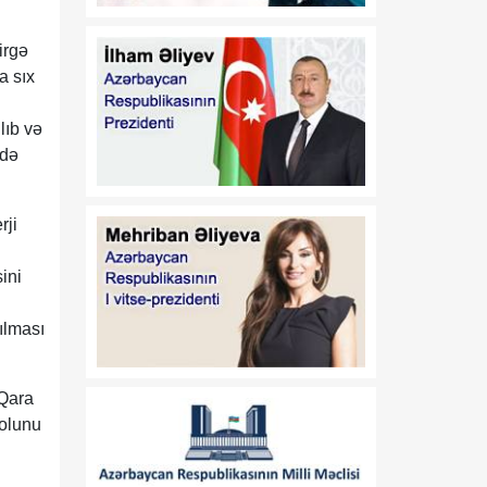
08:00
Azərbaycanın yeni dövlət
08 Avqust
davranış modeli: müdafiə
irgə
diplomatiyasından strateji
a sıx
təşəbbüskarlığa
01:16
lıb və
N.Z.Nağdəliyevin
08 Avqust
Azərbaycan
ədə
Respublikasının Estoniya
Respublikasında
fövqəladə və səlahiyyətli
rji
səfiri təyin edilməsi
haqqında
ini
01:16
A.A.Məhərrəmovun
ılması
08 Avqust
Azərbaycan
Respublikasının Estoniya
Respublikasında
 Qara
fövqəladə və səlahiyyətli
rolunu
səfiri vəzifəsindən geri
çağırılması haqqında