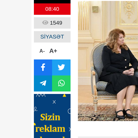
08:40
1549
SİYASƏT
A+
A-