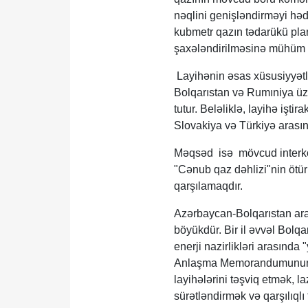
nəqlini genişləndirməyi hədə
kubmetr qazın tədarükü planl
şaxələndirilməsinə mühüm t
Layihənin əsas xüsusiyyətl
Bolqarıstan və Rumıniya ü
tutur. Beləliklə, layihə işti
Slovakiya və Türkiyə arası
Məqsəd isə mövcud interkon
"Cənub qaz dəhlizi"nin ötürü
qarşılamaqdır.
Azərbaycan-Bolqarıstan aras
böyükdür. Bir il əvvəl Bolq
enerji nazirlikləri arasında
Anlaşma Memorandumunun lay
layihələrini təşviq etmək, l
sürətləndirmək və qarşılıqlı