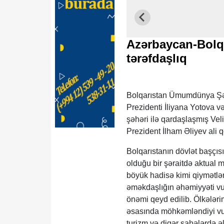
Azərbaycan-Bolqa
tərəfdaşlıq
Bolqarıstan Ümumdünya Şə
Prezidenti İliyana Yotova və
şəhəri ilə qardaşlaşmış Vel
Prezident İlham Əliyev ali q
Bolqarıstanın dövlət başçıs
olduğu bir şəraitdə aktual
böyük hadisə kimi qiymətlə
əməkdaşlığın əhəmiyyəti vu
önəmi qeyd edilib. Ölkələri
əsasında möhkəmləndiyi vurğu
turizm və digər sahələrdə ə