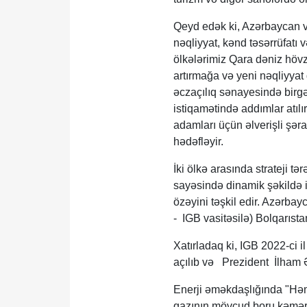
Qeyd edək ki, Azərbaycan və
nəqliyyat, kənd təsərrüfatı 
ölkələrimiz Qara dəniz hövz
artırmağa və yeni nəqliyyat 
əczaçılıq sənayesində birgə
istiqamətində addımlar atılı
adamları üçün əlverişli şəra
hədəfləyir.
İki ölkə arasında strateji tə
sayəsində dinamik şəkildə i
özəyini təşkil edir. Azərba
- IGB vasitəsilə) Bolqarısta
Xatırladaq ki, IGB 2022-ci 
açılıb və Prezident İlham Ə
Enerji əməkdaşlığında "Həm
qazının mövcud boru kəmərl