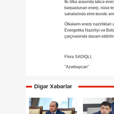
İki ölkə arasında təkcə enerj
bərpaolunan enerji, nüvə texn
sahələrində elmi-texniki əmə
Ölkələrin enerji nazirliklər
Energetika Nazirliyi və Bolqa
çərçivəsində davam etdirilir
Flora SADIQLI,
"Azərbaycan"
Digər Xəbərlər