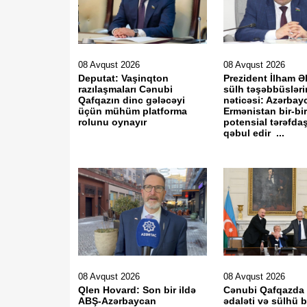
08 Avqust 2026
08 Avqust 2026
Deputat: Vaşinqton
Prezident İlham Ə
razılaşmaları Cənubi
sülh təşəbbüsləri
Qafqazın dinc gələcəyi
nəticəsi: Azərbay
üçün mühüm platforma
Ermənistan bir-bir
rolunu oynayır
potensial tərəfda
qəbul edir ...
08 Avqust 2026
08 Avqust 2026
Qlen Hovard: Son bir ildə
Cənubi Qafqazda t
ABŞ-Azərbaycan
ədaləti və sülhü 