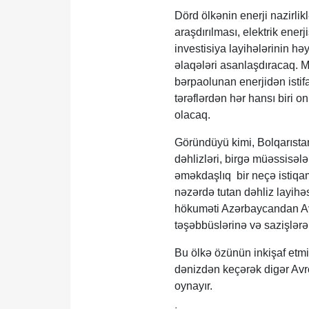
Dörd ölkənin enerji nazirlik
araşdırılması, elektrik ener
investisiya layihələrinin hə
əlaqələri asanlaşdıracaq. M
bərpaolunan enerjidən istifa
tərəflərdən hər hansı biri 
olacaq.
Göründüyü kimi, Bolqarıstan
dəhlizləri, birgə müəssisələr 
əməkdaşlıq bir neçə istiqamə
nəzərdə tutan dəhliz layihəs
hökuməti Azərbaycandan Avr
təşəbbüslərinə və sazişlər
Bu ölkə özünün inkişaf etmiş
dənizdən keçərək digər Avr
oynayır.