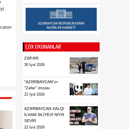
ə
01:15
İ.Ş.Davudovun
iyi
08 Avqust
Azərbaycan
Respublikasının Pakistan
İslam Respublikasında
ycanın
fövqəladə və səlahiyyətli
səfiri təyin edilməsi
haqqında
ÇOX OXUNANLAR
01:14
İ.Ş.Davudovun
ZƏFƏR
08 Avqust
Azərbaycan
30 İyul 2026
Respublikasının
Malayziyada, eyni
zamanda Bruney
"AZƏRBAYCAN"ın
Darüssalamda fövqəladə
"Zəfər" imzası
və səlahiyyətli səfiri
22 İyul 2026
vəzifəsindən geri
çağırılması haqqında
AZƏRBAYCAN XALQI
İLHAM ƏLİYEVİ NİYƏ
01:14
X.N.Fərhadovun
SEVİR
08 Avqust
Azərbaycan
22 İyul 2026