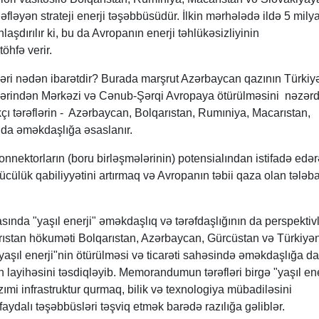
fləyən strateji enerji təşəbbüsüdür. İlkin mərhələdə ildə 5 mily
aşdırılır ki, bu da Avropanın enerji təhlükəsizliyinin
öhfə verir.
əri nədən ibarətdir? Burada marşrut Azərbaycan qazının Türkiy
zərindən Mərkəzi və Cənub-Şərqi Avropaya ötürülməsini nəzər
rakçı tərəflərin - Azərbaycan, Bolqarıstan, Rumıniya, Macarıstan,
nda əməkdaşlığa əsaslanır.
nektorların (boru birləşmələrinin) potensialından istifadə edə
cülük qabiliyyətini artırmaq və Avropanın təbii qaza olan tələba
ında "yaşıl enerji" əməkdaşlıq və tərəfdaşlığının da perspektivl
arıstan hökuməti Bolqarıstan, Azərbaycan, Gürcüstan və Türkiyə
 "yaşıl enerji"nin ötürülməsi və ticarəti sahəsində əməkdaşlığa da
ihəsini təsdiqləyib. Memorandumun tərəfləri birgə "yaşıl ene
azımi infrastruktur qurmaq, bilik və texnologiya mübadiləsini
 faydalı təşəbbüsləri təşviq etmək barədə razılığa gəliblər.