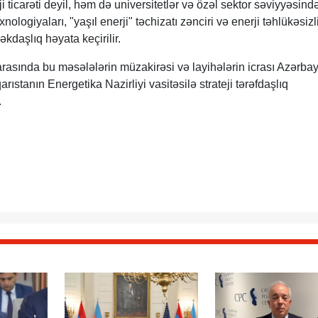
i ticarəti deyil, həm də universitetlər və özəl sektor səviyyəsind
ologiyaları, "yaşıl enerji" təchizatı zənciri və enerji təhlükəsizl
kdaşlıq həyata keçirilir.
i arasında bu məsələlərin müzakirəsi və layihələrin icrası Azərba
rıstanın Energetika Nazirliyi vasitəsilə strateji tərəfdaşlıq
.