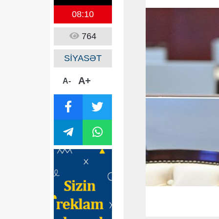
08:10
764
SİYASƏT
A+
A-