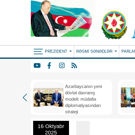
PREZIDENT
RƏSMI SƏNƏDLƏR
PARLA
Azərbaycanın yeni
bir il
dövlət davranış
ubi
modeli: müdafiə
eni
diplomatiyasından
nizamı və
strateji
n strateji
təşəbbüskarlığa
16 Oktyabr
2025