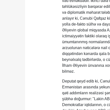
vəd etməkdədir. İkinci dəf
təhlükəsizliyin bərqərar e
və diplomatik məharət təl
anlayır ki, Cənubi Qafqaz 
yolla de-fakto sülhə və day
Əliyevin qlobal miqyasda A
ictimaiyyətin faktiki olara
ümumtanınmış normalarında 
arzuolunan nəticələrə nail
diqqətindən kənarda qala bi
beynəlxalq tədbirlərdə, o 
İlham Əliyevin ünvanına xo
bilməz.
Deputat qeyd edib ki, Cənu
Ermənistan arasında yekun 
qəti addımların realizəsi şər
şübhə doğurmur: "Lakin ABŞ 
Demokratlar iqtidarının, o c