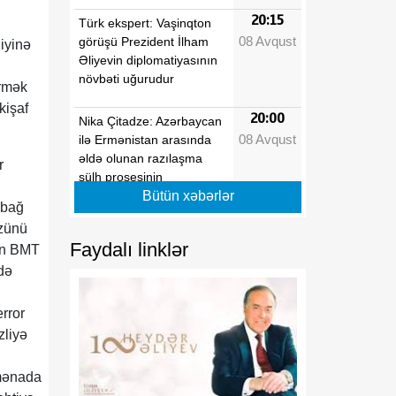
20:15
Türk ekspert: Vaşinqton
08 Avqust
görüşü Prezident İlham
iyinə
Əliyevin diplomatiyasının
növbəti uğurudur
ermək
kişaf
20:00
Nika Çitadze: Azərbaycan
08 Avqust
ilə Ermənistan arasında
əldə olunan razılaşma
r
sülh prosesinin
yekunlaşması üçün zəmin
Bütün xəbərlər
abağ
yaradıb
özünü
Faydalı linklər
zin BMT
19:45
Prezidentin Mətbuat
də
08 Avqust
Xidmətinin məlumatı
rror
19:30
Milli Kitabxanada yazıçı
zliyə
08 Avqust
Əlisa Nicatın 90 illik
yubileyinə həsr edilmiş
kitab sərgisi təqdim olunub
 mənada