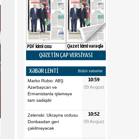
Qəzet kimi vərəqlə
PDF kimi oxu
QƏZETİN ÇAP VERSİYASI
XƏBƏR LENTİ
Bütün xəbərlər
10:59
Marko Rubio: ABŞ
09 Avqust
Azərbaycan və
Ermənistanla işləməyə
tam sadiqdir
10:52
Zelenski: Ukrayna ordusu
09 Avqust
Donbasdan geri
çəkilməyəcək