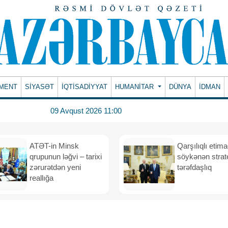
MENT
SİYASƏT
İQTİSADİYYAT
HUMANITAR
DÜNYA
İDMAN
09 Avqust 2026 11:00
ATƏT-in Minsk
Qarşılıqlı etim
qrupunun ləğvi – tarixi
söykənən strate
zərurətdən yeni
tərəfdaşlıq
reallığa