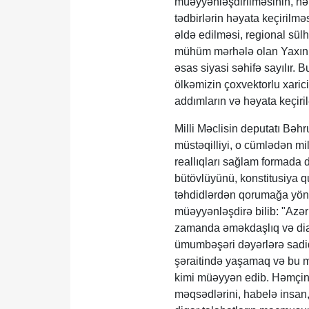
müəyyənləşdirilməsinin, hə
tədbirlərin həyata keçirilm
əldə edilməsi, regional sülh
mühüm mərhələ olan Yaxın Ş
əsas siyasi səhifə sayılır. 
ölkəmizin çoxvektorlu xarici
addımların və həyata keçiril
Milli Məclisin deputatı Bəhr
müstəqilliyi, o cümlədən mi
reallıqları sağlam formada 
bütövlüyünü, konstitusiya qu
təhdidlərdən qorumağa yönə
müəyyənləşdirə bilib: "Azər
zamanda əməkdaşlıq və dial
ümumbəşəri dəyərlərə sadiq 
şəraitində yaşamaq və bu mə
kimi müəyyən edib. Həmçini
məqsədlərini, habelə insan, 