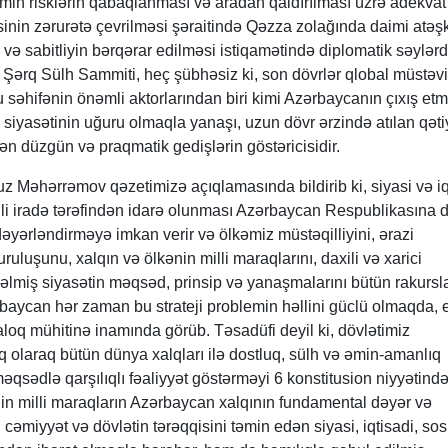
min risklərin qabaqlanması və aradan qaldırılması üzrə adekvat
əsinin zərurətə çevrilməsi şəraitində Qəzza zolağında daimi atəş
 və sabitliyin bərqərar edilməsi istiqamətində diplomatik səylər
ərq Sülh Sammiti, heç şübhəsiz ki, son dövrlər qlobal müstəv
Bu səhifənin önəmli aktorlarından biri kimi Azərbaycanın çıxış etm
 siyasətinin uğuru olmaqla yanaşı, uzun dövr ərzində atılan qətiy
ən düzgün və praqmatik gedişlərin göstəricisidir.
uz Məhərrəmov qəzetimizə açıqlamasında bildirib ki, siyasi və iq
lli iradə tərəfindən idarə olunması Azərbaycan Respublikasına 
dəyərləndirməyə imkan verir və ölkəmiz müstəqilliyini, ərazi
ruluşunu, xalqın və ölkənin milli maraqlarını, daxili və xarici
lmiş siyasətin məqsəd, prinsip və yanaşmalarını bütün rakursl
baycan hər zaman bu strateji problemin həllini güclü olmaqda, 
oq mühitinə inamında görüb. Təsadüfi deyil ki, dövlətimiz
olaraq bütün dünya xalqları ilə dostluq, sülh və əmin-amanlıq
qsədlə qarşılıqlı fəaliyyət göstərməyi 6 konstitusion niyyətində
n milli maraqların Azərbaycan xalqının fundamental dəyər və
cəmiyyət və dövlətin tərəqqisini təmin edən siyasi, iqtisadi, sos