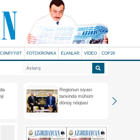
CƏMİYYƏT
FOTOXRONIKA
ELANLAR
VİDEO
COP29
ada
Regionun siyasi
ji
tarixində mühüm
dönüş nöqtəsi