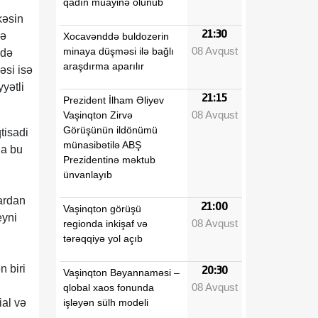
qadın müayinə olunub
kəsin
21:30
də
Xocavənddə buldozerin
08 Avqust
minaya düşməsi ilə bağlı
idə
araşdırma aparılır
əsi isə
yətli
21:15
Prezident İlham Əliyev
08 Avqust
Vaşinqton Zirvə
Görüşünün ildönümü
tisadi
münasibətilə ABŞ
da bu
Prezidentinə məktub
ünvanlayıb
ardan
21:00
Vaşinqton görüşü
eyni
08 Avqust
regionda inkişaf və
tərəqqiyə yol açıb
n biri
20:30
Vaşinqton Bəyannaməsi –
08 Avqust
qlobal xaos fonunda
işləyən sülh modeli
ial və