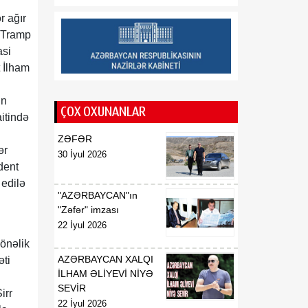
08 Avqust
həsr olunmuş müvəqqəti
r ağır
sərgi ilə diqqət
 Tramp
mərkəzindədir
asi
t İlham
17:45
Siyasi şərhçi:
08 Avqust
Azərbaycanla Ermənistan
un
iqtisadi, siyasi və
ÇOX OXUNANLAR
itində
humanitar müstəvidə
əməli addımlar atır
ZƏFƏR
ər
30 İyul 2026
17:30
Vaşinqton
dent
08 Avqust
razılaşmalarından bir il
 edilə
sonra: Cənubi Qafqazda
"AZƏRBAYCAN"ın
sülh gündəliyi ŞƏRH
"Zəfər" imzası
22 İyul 2026
önəlik
AZƏRBAYCAN XALQI
əti
İLHAM ƏLİYEVİ NİYƏ
SEVİR
irr
22 İyul 2026