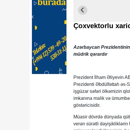
Çoxvektorlu xari
Azərbaycan Prezidentinin
müdrik qərardır
Prezident İlham Əliyevin A
Prezidenti Əbdülfəttah əs-S
işgüzar səfəri ölkəmizin ql
imkanına malik və ümumbəşər
göstəricisidir.
Müasir dövrdə dünyada qütbl
verən sürətli dəyişikliklərin 