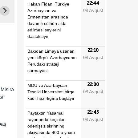
22:44
Hakan Fidan: Türkiyə
08 Avqust
Azərbaycan və
Ermənistan arasında
davamlı sülhün əldə
edilməsi səylərini
dəstəkləyir
22:10
Bakıdan Limaya uzanan
08 Avqust
yeni körpü: Azərbaycanın
Perudakı strateji
sərmayəsi
22:00
MDU və Azərbaycan
 Misirə
08 Avqust
Texniki Universiteti birgə
sir
kadr hazırlığına başlayır
21:45
Paytaxtın Yasamal
08 Avqust
rayonunda keçirilən
baş
ödənişsiz skrinninq
aksiyasında 400-ə yaxın