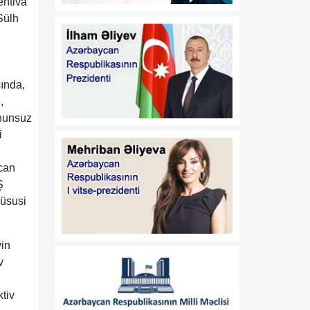
ehtiva
19:15
Mingəçevirdəki “Kürü
Sülh
08 Avqust
keçək?! 5” yarışına rekord
sayda iştirakçı qatılıb
18:45
Stiv Uitkoff: Cənubi
sında,
08 Avqust
Qafqaz ölkələrinin
,
gələcəyi parlaqdır
anunsuz
i
18:30
Azərbaycanın strateji
08 Avqust
baxışı Cənubi Qafqazın
can
yeni inkişaf mərhələsini
formalaşdırır
Ş
xüsusi
18:15
Göz sağlamlığını qorumaq
08 Avqust
üçün hər fəslə uyğun
vin
qidalanmaya və sağlam
həyat tərzinə diqqət
v
yetirmək lazımdır
tiv
18:00
Luvr İslam incəsənətinə